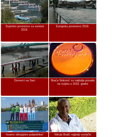
Svjetsko prvenstvo za seniore
Europsko prvenstvo 2019.
2019.
Osmerci na Savi
Braća Sinković su najbolja posada
na svijetu u 2016. godini
Imamo olimpijske pobjednike!
Nikola Bralić najbolji veslački