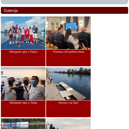
Galerija
Olimpijske igre u Parizu
Proslava 110 godina kluba
Olimpijske igre u Tokiju
Osmerci na Savi