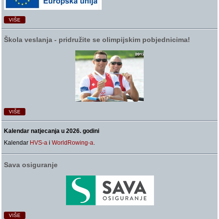
VIŠE
Škola veslanja ‑ pridružite se olimpijskim pobjednicima!
VIŠE
Kalendar natjecanja u 2026. godini
Kalendar
HVS-a
i
WorldRowing-a
.
Sava osiguranje
VIŠE