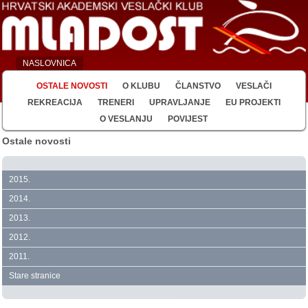
NASLOVNICA
OSTALE NOVOSTI
O KLUBU
ČLANSTVO
VESLAČI
REKREACIJA
TRENERI
UPRAVLJANJE
EU PROJEKTI
O VESLANJU
POVIJEST
Ostale novosti
2015.
2014.
2013.
2012.
2011.
Stare stranice