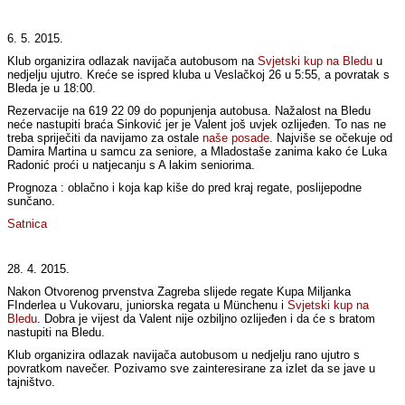
6. 5. 2015.
Klub organizira odlazak navijača autobusom na
Svjetski kup na Bledu
u
nedjelju ujutro. Kreće se ispred kluba u Veslačkoj 26 u 5:55, a povratak s
Bleda je u 18:00.
Rezervacije na 619 22 09 do popunjenja autobusa. Nažalost na Bledu
neće nastupiti braća Sinković jer je Valent još uvjek ozlijeđen. To nas ne
treba spriječiti da navijamo za ostale
naše posade
. Najviše se očekuje od
Damira Martina u samcu za seniore, a Mladostaše zanima kako će Luka
Radonić proći u natjecanju s A lakim seniorima.
Prognoza : oblačno i koja kap kiše do pred kraj regate, poslijepodne
sunčano.
Satnica
28. 4. 2015.
Nakon Otvorenog prvenstva Zagreba slijede regate Kupa Miljanka
FInderlea u Vukovaru, juniorska regata u Münchenu i
Svjetski kup na
Bledu
. Dobra je vijest da Valent nije ozbiljno ozlijeđen i da će s bratom
nastupiti na Bledu.
Klub organizira odlazak navijača autobusom u nedjelju rano ujutro s
povratkom navečer. Pozivamo sve zainteresirane za izlet da se jave u
tajništvo.