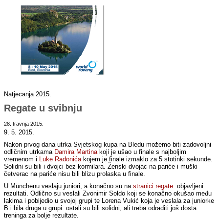
Natjecanja 2015.
Regate u svibnju
28. travnja 2015.
9. 5. 2015.
Nakon prvog dana utrka Svjetskog kupa na Bledu možemo biti zadovoljni
odličnim utrkama
Damira Martina
koji je ušao u finale s najboljim
vremenom i
Luke Radonića
kojem je finale izmaklo za 5 stotinki sekunde.
Solidni su bili i dvojci bez kormilara. Ženski dvojac na pariće i muški
četverac na pariće nisu bili blizu prolaska u finale.
U Münchenu veslaju juniori, a konačno su na
stranici regate
objavljeni
rezultati. Odlično su veslali Zvonimir Soldo koji se konačno okušao među
lakima i pobijedio u svojoj grupi te Lorena Vukić koja je veslala za juniorke
B i bila druga u grupi. ostali su bili solidni, ali treba odraditi još dosta
treninga za bolje rezultate.