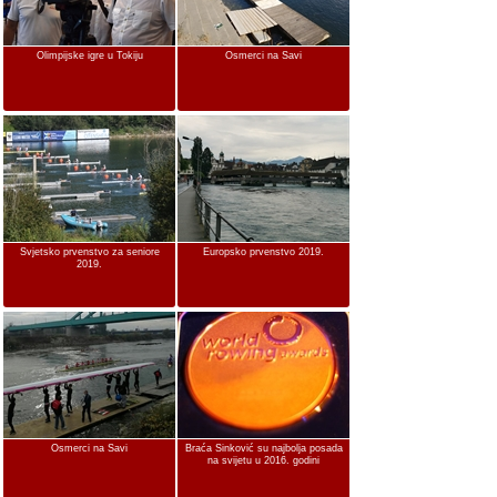
Olimpijske igre u Tokiju
Osmerci na Savi
Svjetsko prvenstvo za seniore
Europsko prvenstvo 2019.
2019.
Osmerci na Savi
Braća Sinković su najbolja posada
na svijetu u 2016. godini