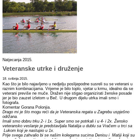
Natjecanja 2015.
Veteranske utrke i druženje
18. svibnja 2015.
Kao što je bilo najavljeno u nedjelju poslijepodne susreli su se veterani u
raznim kombinacijama. Vrijeme je bilo toplo, vjetar u krmu, idealno da se
veterani previše ne muče. Dražen nije stigao organizirati ženske posade
jer je bio zauzet izletom u Beč. U drugom dijelu utrka imali smo i
fotografa.
Komentar Gorana Polonjia.
Drago mi je što mogu reći da je Veteranska regata u Zagrebu uspješno
održana.
Imali smo dobru trku 2- i 1x. Super smo se potrkali i u 4- i 2x. Žensko
veteransko veslanje je predstavljala Natalija u dublu sa Vračem u trci sa
Lukom koji je nastupio u 1x.
Prije svega zahvalio bi se našim kolegama sucima Denisu i Matiji koji su