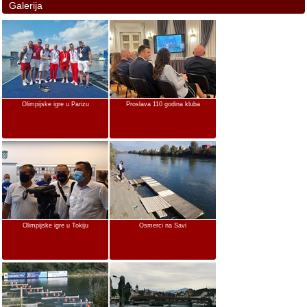
Galerija
Olimpijske igre u Parizu
Proslava 110 godina kluba
Olimpijske igre u Tokiju
Osmerci na Savi