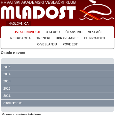
NASLOVNICA
OSTALE NOVOSTI
O KLUBU
ČLANSTVO
VESLAČI
REKREACIJA
TRENERI
UPRAVLJANJE
EU PROJEKTI
O VESLANJU
POVIJEST
Ostale novosti
2015.
2014.
2013.
2012.
2011.
Stare stranice
Susret s gradonačelnikom