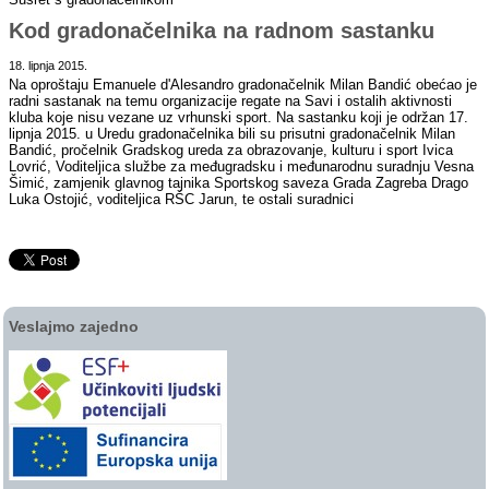
Kod gradonačelnika na radnom sastanku
18. lipnja 2015.
Na oproštaju Emanuele d'Alesandro gradonačelnik Milan Bandić obećao je
radni sastanak na temu organizacije regate na Savi i ostalih aktivnosti
kluba koje nisu vezane uz vrhunski sport. Na sastanku koji je održan 17.
lipnja 2015. u Uredu gradonačelnika bili su prisutni gradonačelnik Milan
Bandić, pročelnik Gradskog ureda za obrazovanje, kulturu i sport Ivica
Lovrić, Voditeljica službe za međugradsku i međunarodnu suradnju Vesna
Šimić, zamjenik glavnog tajnika Sportskog saveza Grada Zagreba Drago
Luka Ostojić, voditeljica RŠC Jarun, te ostali suradnici
Veslajmo zajedno