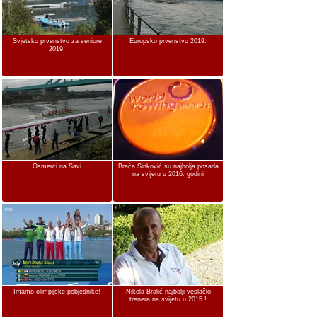
Svjetsko prvenstvo za seniore
Europsko prvenstvo 2019.
2019.
Osmerci na Savi
Braća Sinković su najbolja posada
na svijetu u 2016. godini
Imamo olimpijske pobjednike!
Nikola Bralić najbolji veslački
trenera na svijetu u 2015.!