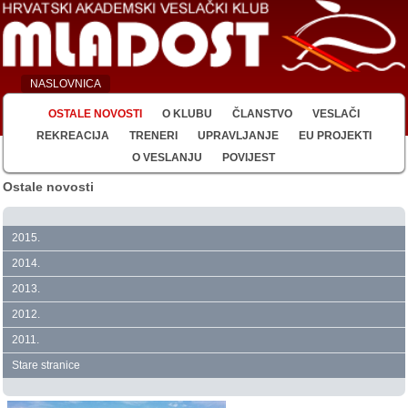
NASLOVNICA
OSTALE NOVOSTI
O KLUBU
ČLANSTVO
VESLAČI
REKREACIJA
TRENERI
UPRAVLJANJE
EU PROJEKTI
O VESLANJU
POVIJEST
Ostale novosti
2015.
2014.
2013.
2012.
2011.
Stare stranice