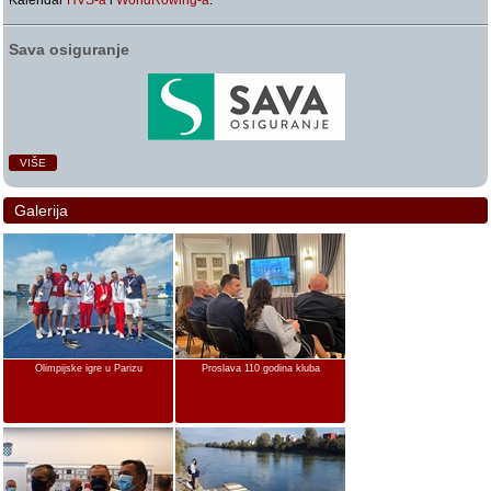
Kalendar
HVS-a
i
WorldRowing-a
.
Sava osiguranje
VIŠE
Galerija
Olimpijske igre u Parizu
Proslava 110 godina kluba