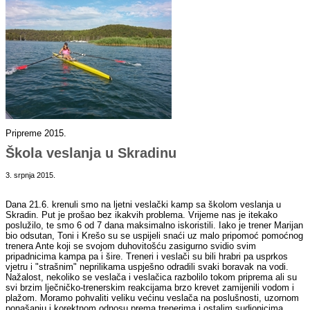
Pripreme 2015.
Škola veslanja u Skradinu
3. srpnja 2015.
Dana 21.6. krenuli smo na ljetni veslački kamp sa školom veslanja u
Skradin. Put je prošao bez ikakvih problema. Vrijeme nas je itekako
poslužilo, te smo 6 od 7 dana maksimalno iskoristili. Iako je trener Marijan
bio odsutan, Toni i Krešo su se uspijeli snaći uz malo pripomoć pomoćnog
trenera Ante koji se svojom duhovitošću zasigurno svidio svim
pripadnicima kampa pa i šire. Treneri i veslači su bili hrabri pa usprkos
vjetru i "strašnim" neprilikama uspješno odradili svaki boravak na vodi.
Nažalost, nekoliko se veslača i veslačica razbolilo tokom priprema ali su
svi brzim lječničko-trenerskim reakcijama brzo krevet zamijenili vodom i
plažom. Moramo pohvaliti veliku većinu veslača na poslušnosti, uzornom
ponašanju i korektnom odnosu prema trenerima i ostalim sudionicima