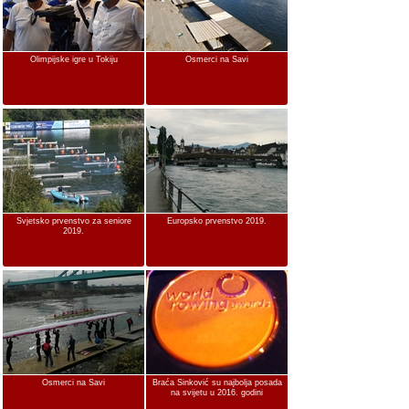
Olimpijske igre u Tokiju
Osmerci na Savi
Svjetsko prvenstvo za seniore
Europsko prvenstvo 2019.
2019.
Osmerci na Savi
Braća Sinković su najbolja posada
na svijetu u 2016. godini