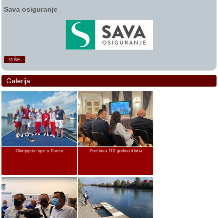
Sava osiguranje
VIŠE
Galerija
Olimpijske igre u Parizu
Proslava 110 godina kluba