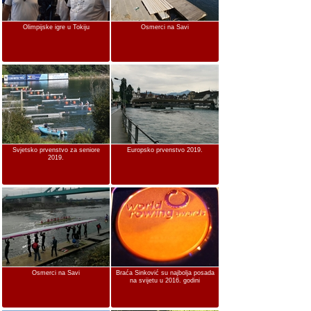
Olimpijske igre u Tokiju
Osmerci na Savi
Svjetsko prvenstvo za seniore
Europsko prvenstvo 2019.
2019.
Osmerci na Savi
Braća Sinković su najbolja posada
na svijetu u 2016. godini