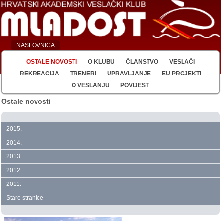
NASLOVNICA
OSTALE NOVOSTI
O KLUBU
ČLANSTVO
VESLAČI
REKREACIJA
TRENERI
UPRAVLJANJE
EU PROJEKTI
O VESLANJU
POVIJEST
Ostale novosti
2015.
2014.
2013.
2012.
2011.
Stare stranice