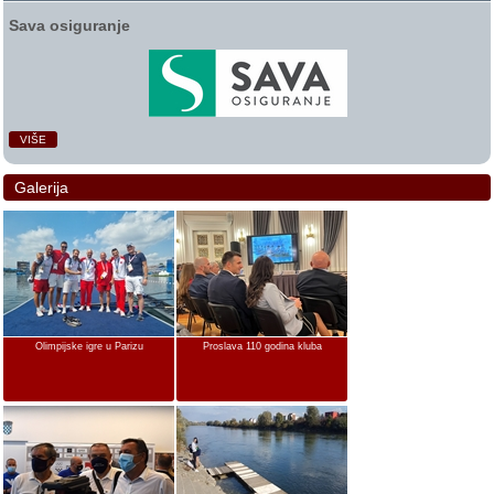
Sava osiguranje
VIŠE
Galerija
Olimpijske igre u Parizu
Proslava 110 godina kluba