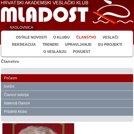
NASLOVNICA
OSTALE NOVOSTI
O KLUBU
ČLANSTVO
VESLAČI
REKREACIJA
TRENERI
UPRAVLJANJE
EU PROJEKTI
O VESLANJU
POVIJEST
Članstvo
Počasni
Izvršni
Članovi sekcija
Istaknuti članovi
Prijatelji kluba