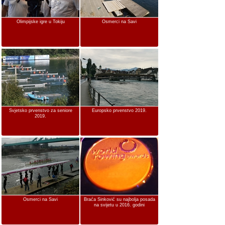
Olimpijske igre u Tokiju
Osmerci na Savi
Svjetsko prvenstvo za seniore
Europsko prvenstvo 2019.
2019.
Osmerci na Savi
Braća Sinković su najbolja posada
na svijetu u 2016. godini