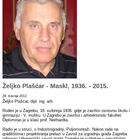
Željko Plašćar - Maskl, 1936. - 2015.
28. travnja 2012.
Željko Plašćar, dipl. ing. arh.
Rođen je u Zagrebu, 18. svibnnja 1936. gdje je završio osnovnu školu i
gimnaziju - V. mušku. U Zagrebu je završio i arhitektonski fakultet.
Diplomirao je u klasi prof. Neithardta.
Radio je u struci, u Industrogradnji, Poljomontaži. Nakon rada na
gradilištima i projektiranja prelazi u Zavod za izgradnju grada Zagreba
odnosno Urbanistički zavod grada Zagreba te sudjeluje u najvažnijim