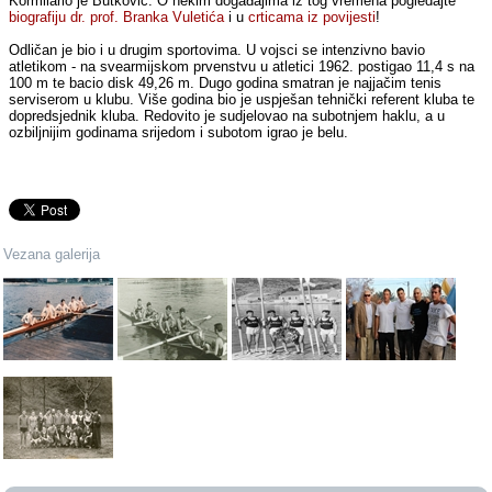
Kormilario je Butković. O nekim događajima iz tog vremena pogledajte
biografiju dr. prof. Branka Vuletića
i u
crticama iz povijesti
!
Odličan je bio i u drugim sportovima. U vojsci se intenzivno bavio
atletikom - na svearmijskom prvenstvu u atletici 1962. postigao 11,4 s na
100 m te bacio disk 49,26 m. Dugo godina smatran je najjačim tenis
serviserom u klubu. Više godina bio je uspješan tehnički referent kluba te
dopredsjednik kluba. Redovito je sudjelovao na subotnjem haklu, a u
ozbiljnijim godinama srijedom i subotom igrao je belu.
Vezana galerija