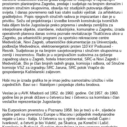
prostornim planiranjima Zagreba, predaje i sudjeluje na brojnim domaćim i
stranim stručnim skupovima, obavlja niz studijskih putovanja diljem
svijeta. I danas povremeno radi kao stalni sudski vještak za arhitekturu i
graditeljstvo. Popis njegovih stručnih radova je impozantan i dan je u
privitku. Sežu od projektiranja i izvedbe krovnih konstrukcija tvorničkih
hala diljem bivše Jugoslavije preko priprema i uređenja zemljišta za
interpolirane objekte, stambene, industrijske, komunalne u Zagrebu, izrada
operativnih planova danas svima poznate revitalizacije Tkalčićeva ulice u
Zagrebu, pa urbanistički programi za sportsko rekreacione centre
Medvešćak, Novi Zagreb, urbanističke dokumentacije za Univerzijadu,
podbrežje Medvednice, elektroenergetski prsten 110 kV Podsused -
Resnik. Sudjelovao je na brojnim savjetovanjima i stručnim skupovima u
zemlji i inozemstvu. Radio je u ocjenjivačkim sudovima za rješenje
zapadnog ulaza u Zagreb, hotela Intercontinental, SRC-a Novi Zagreb i
Medveščak. Bio je član brojnih radnih grupa, komisija i odbora, od Stručne
komisije VSZ za izgradnju SRC Jaruna, SRC potok Vrapče do
gospodarenja Kaštelanski zaljevom.
Hobi mu je izrada grafika te je imao jednu samostalnu izložbu i više
zajedničkih. Bavi se i filatelijom i posjeduje zbirku brodova.
Veslao je u AVK Mladosti od 1952. do 1960. godine. Od 1957. do 1960.
godine bio je prvak države u četvercu bez i četvercu sa kormilara i član
veslačke reprezentacije Jugoslavije.
Na Eurposkom prvenstvu u Poznanu 1958. bio je treći u 4+, sljedeće
godine peti na prvenstvu Europe u Maconu i pobjednik međunarodne
regate u Lecu - Italija. U četvercu su s njime stalno veslali Čupin i
Ivanković, a četvrti je bio Vuletić, pa Škarica, pa Konečni i Lašić.