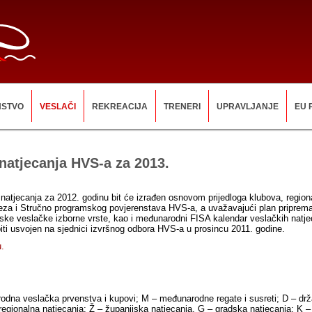
NSTVO
VESLAČI
REKREACIJA
TRENERI
UPRAVLJANJE
EU 
natjecanja HVS-a za 2013.
natjecanja za 2012. godinu bit će izrađen osnovom prijedloga klubova, regiona
eza i Stručno programskog povjerenstava HVS-a, a uvažavajući plan priprema
tske veslačke izborne vrste, kao i međunarodni FISA kalendar veslačkih natje
biti usvojen na sjednici izvršnog odbora HVS-a u prosincu 2011. godine.
u.
dna veslačka prvenstva i kupovi; M – međunarodne regate i susreti; D – dr
 regionalna natjecanja; Ž – županijska natjecanja, G – gradska natjecanja; K 