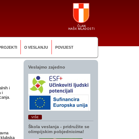
PROJEKTI
O VESLANJU
POVIJEST
Veslajmo zajedno
lnih i
 i
canja.
VIŠE
Škola veslanja ‑ pridružite se
olimpijskim pobjednicima!
žavna
– klubska