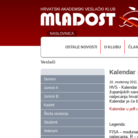
NASLOVNICA
OSTALE NOVOSTI
O KLUBU
ČLA
Veslači
Kalendar 
Seniori
16. studenog 2011.
HVS - Kalendar 
Juniori A
županijskih sav
Juniori B
natjecanja hrva
Kalendar je će 
Kadeti
Kalendar u pdf-
Škola veslanja
Studenti
Legenda:
Veterani
FISA – međunaro
natjecanja; R –