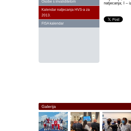
Osobe s invaliditetom
natjecanja; I – 
Kalendar natjecanja HVS‑a za
2013.
FISA kalendar
Galerija