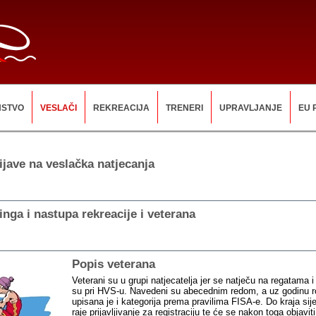
NSTVO
VESLAČI
REKREACIJA
TRENERI
UPRAVLJANJE
EU 
ijave na veslačka natjecanja
inga i nastupa rekreacije i veterana
Popis veterana
Veterani su u grupi natjecatelja jer se natječu na regatama i 
su pri HVS-u. Navedeni su abecednim redom, a uz godinu r
upisana je i kategorija prema pravilima FISA-e. Do kraja sij
raje prijavljivanje za registraciju te će se nakon toga objavit