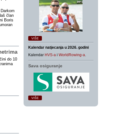
e Darkom
Naš član
ni Boris
eumoran
VIŠE
Kalendar natjecanja u 2026. godini
metrima
Kalendar
HVS-a
i
WorldRowing-a
.
čini do 10
tranima
Sava osiguranje
VIŠE