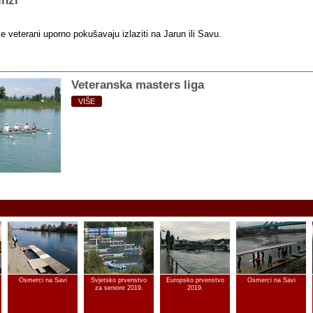
inzi
 veterani uporno pokušavaju izlaziti na Jarun ili Savu.
Veteranska masters liga
VIŠE
Osmerci na Savi
Svjetsko prvenstvo
Europsko prvenstvo
Osmerci na Savi
za seniore 2019.
2019.