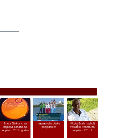
Braća Sinković su
Imamo olimpijske
Nikola Bralić najbolji
najbolja posada na
pobjednike!
veslački trenera na
svijetu u 2016. godini
svijetu u 2015.!