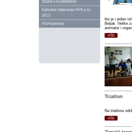
Osobe s invaliditetom
Kalendar natjecanja HVS‑a za
2013.
bio je i jedan o
Beljak. Velike 
FISA kalendar
animator i organ
VIŠE
Triatlon
Na triatlonu odr
VIŠE