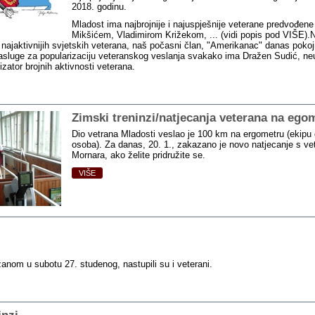
2018. godinu.
Mladost ima najbrojnije i najuspješnije veterane predvođen
Mikšićem, Vladimirom Križekom, ... (vidi popis pod VIŠE).
d najaktivnijih svjetskih veterana, naš počasni član, "Amerikanac" danas pokoj
zasluge za popularizaciju veteranskog veslanja svakako ima Dražen Sudić, n
izator brojnih aktivnosti veterana.
Zimski treninzi/natjecanja veterana na ego
Dio vetrana Mladosti veslao je 100 km na ergometru (ekipu 
osoba). Za danas, 20. 1., zakazano je novo natjecanje s ve
Mornara, ako želite pridružite se.
VIŠE
žanom u subotu 27. studenog, nastupili su i veterani.