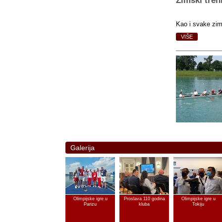
Zimski tren
Kao i svake zime
VIŠE
Galerija
Olimpijske igre u
Proslava 110 godina
Olimpijske igre u
Parizu
kluba
Tokiju