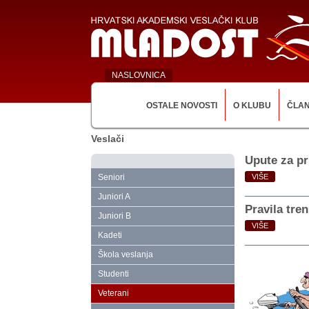
NASLOVNICA
OSTALE NOVOSTI
O KLUBU
ČLA
Veslači
Upute za pr
Seniori
VIŠE
Juniori A
Pravila tren
Juniori B
VIŠE
Kadeti
Škola veslanja
Studenti
Veterani