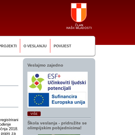
PROJEKTI
O VESLANJU
POVIJEST
Veslajmo zajedno
VIŠE
registrirani
Škola veslanja ‑ pridružite se
ođenje
olimpijskim pobjednicima!
ečnja 2018.
i popis za