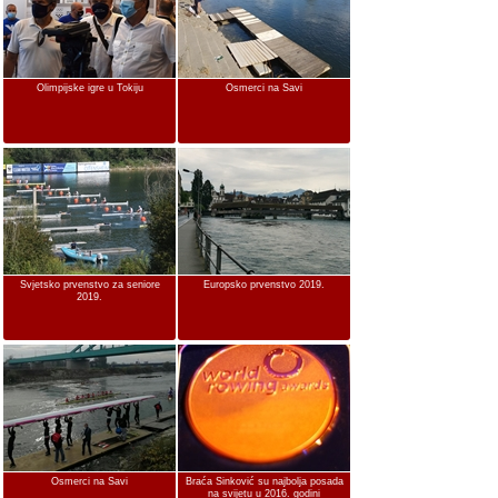
Olimpijske igre u Tokiju
Osmerci na Savi
Svjetsko prvenstvo za seniore
Europsko prvenstvo 2019.
2019.
Osmerci na Savi
Braća Sinković su najbolja posada
na svijetu u 2016. godini