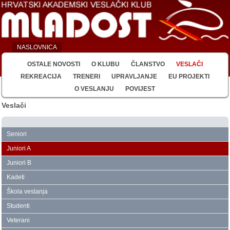
NASLOVNICA
OSTALE NOVOSTI
O KLUBU
ČLANSTVO
VESLAČI
REKREACIJA
TRENERI
UPRAVLJANJE
EU PROJEKTI
O VESLANJU
POVIJEST
Veslači
Seniori
Juniori A
Juniori B
Kadeti
Škola veslanja
Studenti
Veterani