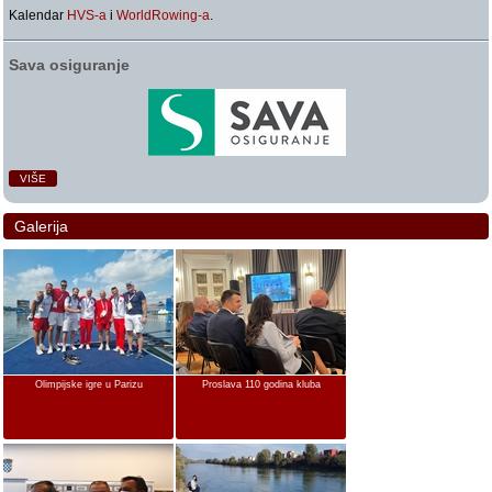
Kalendar
HVS-a
i
WorldRowing-a
.
Sava osiguranje
VIŠE
Galerija
Olimpijske igre u Parizu
Proslava 110 godina kluba