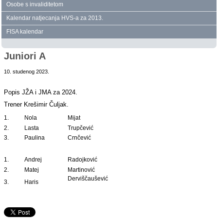
Osobe s invaliditetom
Kalendar natjecanja HVS‑a za 2013.
FISA kalendar
Juniori A
10. studenog 2023.
Popis JŽA i JMA za 2024.
Trener Krešimir Čuljak.
1.
Nola
Mijat
2.
Lasta
Trupčević
3.
Paulina
Crnčević
1.
Andrej
Radojković
2.
Matej
Martinović
Derviščaušević
3.
Haris