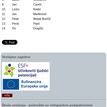
9.
Jan
Cavrić
10.
Lovro
Radić
11.
Jan
Martinović
12.
Petar
Beljak Bunčić
13.
Perar
Prpić
14.
Tin
Dragšić
Veslajmo zajedno
VIŠE
Škola veslanja ‑ pridružite se olimpijskim pobjednicima!