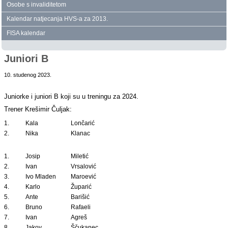
Osobe s invaliditetom
Kalendar natjecanja HVS‑a za 2013.
FISA kalendar
Juniori B
10. studenog 2023.
Juniorke i juniori B koji su u treningu za 2024.
Trener Krešimir Čuljak:
1.
Kala
Lončarić
2.
Nika
Klanac
1.
Josip
Miletić
2.
Ivan
Vrsalović
3.
Ivo Mladen
Maroević
4.
Karlo
Župarić
5.
Ante
Barišić
6.
Bruno
Rafaeli
7.
Ivan
Agreš
8.
Jakov
Ščukanec