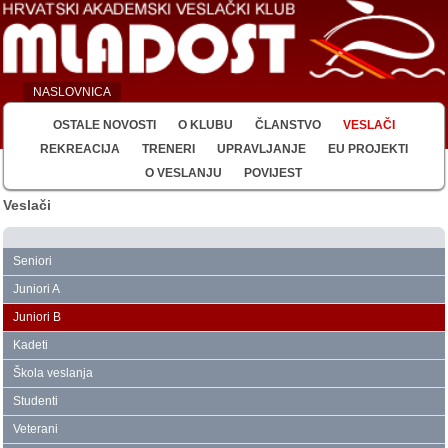
NASLOVNICA
OSTALE NOVOSTI
O KLUBU
ČLANSTVO
VESLAČI
REKREACIJA
TRENERI
UPRAVLJANJE
EU PROJEKTI
O VESLANJU
POVIJEST
Veslači
Seniori
Juniori A
Juniori B
Kadeti
Škola veslanja
Studenti
Veterani