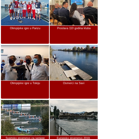
Olimpijske igre u Parizu
Proslava 110 godina kluba
Olimpijske igre u Tokiju
Osmerci na Savi
Svjetsko prvenstvo za seniore
Europsko prvenstvo 2019.