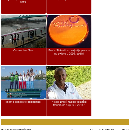
2019.
Osmerci na Savi
Braća Sinković su najbolja posada
na svijetu u 2016. godini
Imamo olimpijske pobjednike!
Nikola Bralić najbolji veslački
trenera na svijetu u 2015.!