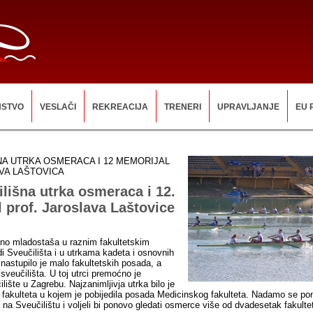
NSTVO
VESLAČI
REKREACIJA
TRENERI
UPRAVLJANJE
EU 
NA UTRKA OSMERACA I 12 MEMORIJAL
AVA LAŠTOVICA
ilišna utrka osmeraca i 12.
 prof. Jaroslava Laštovice
puno mladostaša u raznim fakultetskim
 Sveučilišta i u utrkama kadeta i osnovnih
nastupilo je malo fakultetskih posada, a
veučilišta. U toj utrci premoćno je
ilište u Zagrebu. Najzanimljivja utrka bilo je
 fakulteta u kojem je pobijedila posada Medicinskog fakulteta. Nadamo se p
 na Sveučilištu i voljeli bi ponovo gledati osmerce više od dvadesetak fakulte