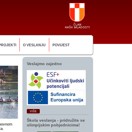
PROJEKTI
O VESLANJU
POVIJEST
Veslajmo zajedno
VIŠE
Škola veslanja ‑ pridružite se
onovnom
olimpijskim pobjednicima!
ta.