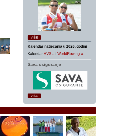
VIŠE
Kalendar natjecanja u 2026. godini
Kalendar
HVS-a
i
WorldRowing-a
.
Sava osiguranje
VIŠE