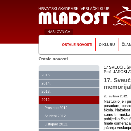
NASLOVNICA
OSTALE NOVOSTI
O KLUBU
ČLA
Ostale novosti
17 SVEUČILIŠ
Prof. JAROSL
2015.
17. Sveuč
2014.
memorijal
2013.
20. svibnja 2012.
2012.
Nastupilo je i 
posadam, posadi
Prosinac 2012.
škola. Nažalost 
samo tri muška s
Studeni 2012.
pobijedilo Sveuč
finale osmeraca
Listopad 2012.
jačanju veslanja