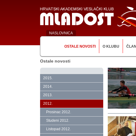
NASLOVNICA
OSTALE NOVOSTI
O KLUBU
ČLA
Ostale novosti
2015.
2014.
2013.
2012.
Prosinac 2012.
Studeni 2012.
Listopad 2012.