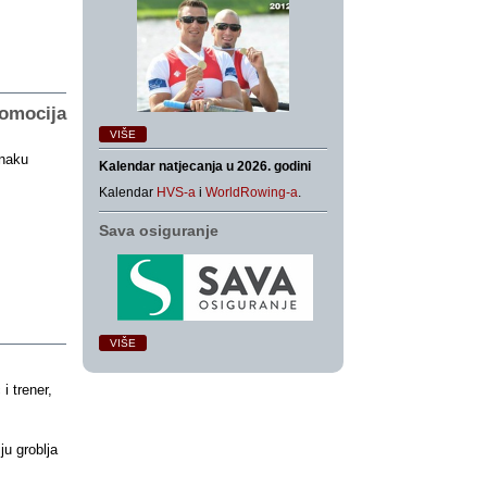
romocija
VIŠE
znaku
Kalendar natjecanja u 2026. godini
Kalendar
HVS-a
i
WorldRowing-a
.
Sava osiguranje
VIŠE
i trener,
ju groblja