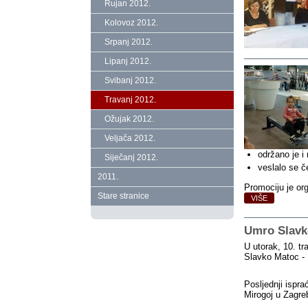
Rujan 2012.
Kolovoz 2012.
Srpanj 2012.
Lipanj 2012.
Svibanj 2012.
Travanj 2012.
Ožujak 2012.
Veljača 2012.
održano je i 
Siječanj 2012.
veslalo se č
2011.
Promociju je or
Stare stranice
VIŠE
Umro Slavk
U utorak, 10. tr
Slavko Matoc -
Posljednji ispra
Mirogoj u Zagre