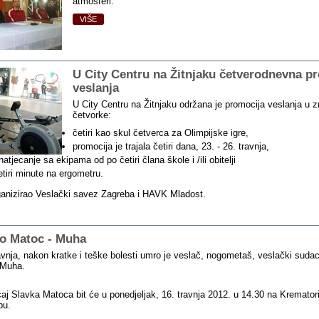
atmosferi.
VIŠE
U City Centru na Žitnjaku četverodnevna p
veslanja
U City Centru na Žitnjaku održana je promocija veslanja u 
četvorke:
četiri kao skul četverca za Olimpijske igre,
promocija je trajala četiri dana, 23. - 26. travnja,
natjecanje sa ekipama od po četiri člana škole i /ili obitelji
etiri minute na ergometru.
ganizirao Veslački savez Zagreba i HAVK Mladost.
o Matoc ‑ Muha
avnja, nakon kratke i teške bolesti umro je veslač, nogometaš, veslački sudac 
 Muha.
ćaj Slavka Matoca bit će u ponedjeljak, 16. travnja 2012. u 14.30 na Krematori
bu.