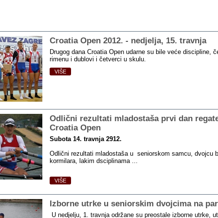
Croatia Open 2012. ‑ nedjelja, 15. travnja
Drugog dana Croatia Open udarne su bile veće discipline, č
rimenu i dublovi i četverci u skulu.
VIŠE
Odlični rezultati mladostaša prvi dan regat
Croatia Open
Subota 14. travnja 2912.
Odlični rezultati mladostaša u seniorskom samcu, dvojcu 
kormilara, lakim dsciplinama ...
VIŠE
Izborne utrke u seniorskim dvojcima na par
U nedjelju, 1. travnja održane su preostale izborne utrke, u