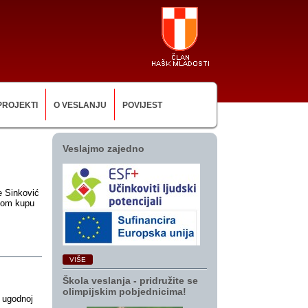
PROJEKTI
O VESLANJU
POVIJEST
Veslajmo zajedno
e Sinković
skom kupu
VIŠE
Škola veslanja ‑ pridružite se
olimpijskim pobjednicima!
u ugodnoj