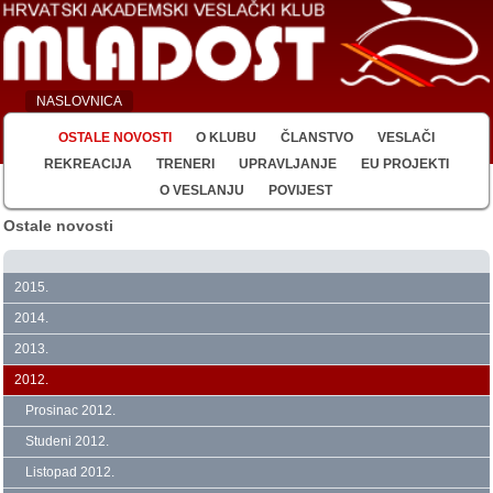
NASLOVNICA
OSTALE NOVOSTI
O KLUBU
ČLANSTVO
VESLAČI
REKREACIJA
TRENERI
UPRAVLJANJE
EU PROJEKTI
O VESLANJU
POVIJEST
Ostale novosti
2015.
2014.
2013.
2012.
Prosinac 2012.
Studeni 2012.
Listopad 2012.