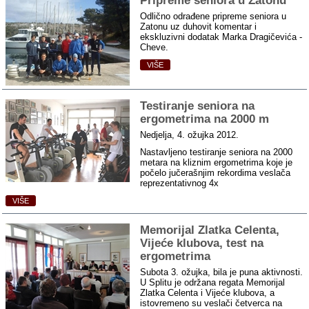
Pripreme seniora u Zatonu
Odlično odrađene pripreme seniora u
Zatonu uz duhovit komentar i
ekskluzivni dodatak Marka Dragičevića -
Cheve.
VIŠE
Testiranje seniora na
ergometrima na 2000 m
Nedjelja, 4. ožujka 2012.
Nastavljeno testiranje seniora na 2000
metara na kliznim ergometrima koje je
počelo jučerašnjim rekordima veslača
reprezentativnog 4x
VIŠE
Memorijal Zlatka Celenta,
Vijeće klubova, test na
ergometrima
Subota 3. ožujka, bila je puna aktivnosti.
U Splitu je održana regata Memorijal
Zlatka Celenta i Vijeće klubova, a
istovremeno su veslači četverca na