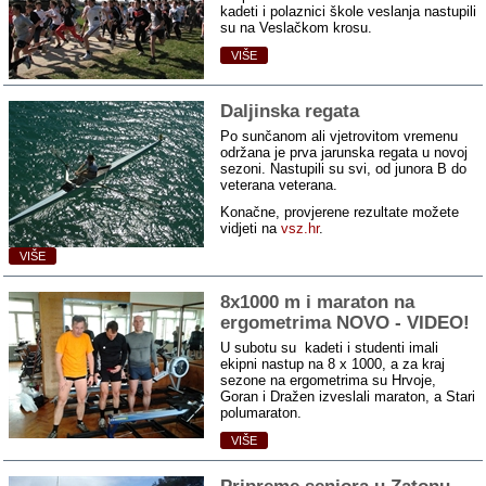
kadeti i polaznici škole veslanja nastupili
su na Veslačkom krosu.
VIŠE
Daljinska regata
Po sunčanom ali vjetrovitom vremenu
održana je prva jarunska regata u novoj
sezoni. Nastupili su svi, od junora B do
veterana veterana.
Konačne, provjerene rezultate možete
vidjeti na
vsz.hr
.
VIŠE
8x1000 m i maraton na
ergometrima NOVO ‑ VIDEO!
U subotu su kadeti i studenti imali
ekipni nastup na 8 x 1000, a za kraj
sezone na ergometrima su Hrvoje,
Goran i Dražen izveslali maraton, a Stari
polumaraton.
VIŠE