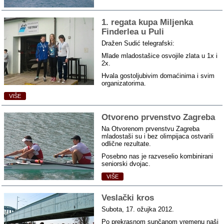
1. regata kupa Miljenka
Finderlea u Puli
Dražen Sudić telegrafski:
Mlade mladostašice osvojile zlata u 1x i
2x.
Hvala gostoljubivim domaćinima i svim
organizatorima.
VIŠE
Otvoreno prvenstvo Zagreba
Na Otvorenom prvenstvu Zagreba
mladostaši su i bez olimpijaca ostvarili
odlične rezultate.
Posebno nas je razveselio kombinirani
seniorski dvojac.
VIŠE
Veslački kros
Subota, 17. ožujka 2012.
Po prekrasnom sunčanom vremenu naši