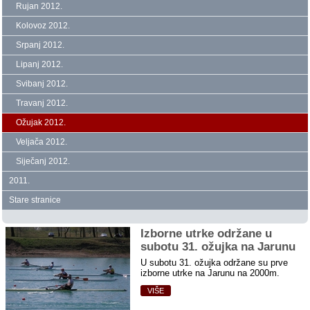
Rujan 2012.
Kolovoz 2012.
Srpanj 2012.
Lipanj 2012.
Svibanj 2012.
Travanj 2012.
Ožujak 2012.
Veljača 2012.
Siječanj 2012.
2011.
Stare stranice
Izborne utrke održane u
subotu 31. ožujka na Jarunu
U subotu 31. ožujka održane su prve
izborne utrke na Jarunu na 2000m.
VIŠE