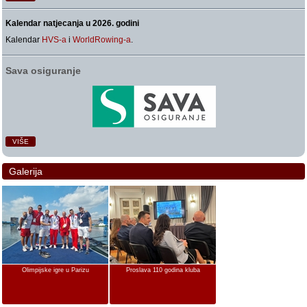
Kalendar natjecanja u 2026. godini
Kalendar
HVS-a
i
WorldRowing-a
.
Sava osiguranje
VIŠE
Galerija
Olimpijske igre u Parizu
Proslava 110 godina kluba