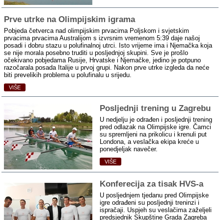
Prve utrke na Olimpijskim igrama
Pobjeda četverca nad olimpijskim prvacima Poljskom i svjetskim
prvacima prvacima Australijom s izvrsnim vremenom 5:39 daje našoj
posadi i dobru stazu u polufinalnoj utrci. Isto vrijeme ima i Njemačka koja
se nije morala posebno truditi u posljednjoj skupini. Sve je prošlo
očekivano pobjedama Rusije, Hrvatske i Njemačke, jedino je potpuno
razočarala posada Italije u prvoj grupi. Nakon prve utrke izgleda da neće
biti prevelikih problema u polufinalu u srijedu.
VIŠE
Posljednji trening u Zagrebu
U nedjelju je odrađen i posljednji trening
pred odlazak na Olimpijske igre. Čamci
su spremljeni na prikolicu i krenuli put
Londona, a veslačka ekipa kreće u
ponedjeljak navečer.
VIŠE
Konferecija za tisak HVS‑a
U posljednjem tjedanu pred Olimpijske
igre odrađeni su posljednji treninzi i
ispračaji. Uspjeh su veslačima zaželjeli
predsjednik Skupštine Grada Zagreba