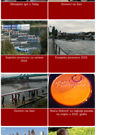
Olimpijske igre u Tokiju
Osmerci na Savi
Svjetsko prvenstvo za seniore
Europsko prvenstvo 2019.
2019.
Osmerci na Savi
Braća Sinković su najbolja posada
na svijetu u 2016. godini