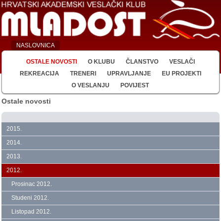
NASLOVNICA
OSTALE NOVOSTI
O KLUBU
ČLANSTVO
VESLAČI
REKREACIJA
TRENERI
UPRAVLJANJE
EU PROJEKTI
O VESLANJU
POVIJEST
Ostale novosti
2015.
2014.
2013.
2012.
Prosinac 2012.
Studeni 2012.
Listopad 2012.