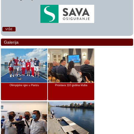
VIŠE
Galerija
Olimpijske igre u Parizu
Proslava 110 godina kluba