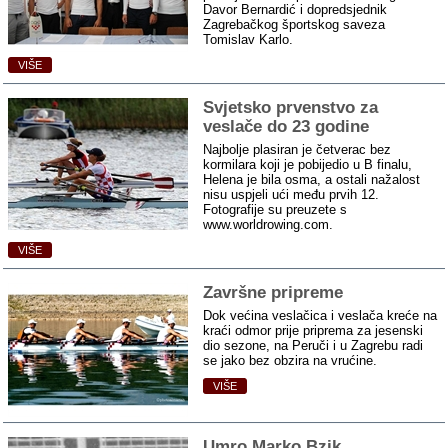
Davor Bernardić i dopredsjednik
Zagrebačkog športskog saveza
Tomislav Karlo.
VIŠE
Svjetsko prvenstvo za
veslače do 23 godine
Najbolje plasiran je četverac bez
kormilara koji je pobijedio u B finalu,
Helena je bila osma, a ostali nažalost
nisu uspjeli ući među prvih 12.
Fotografije su preuzete s
www.worldrowing.com.
VIŠE
Završne pripreme
Dok većina veslačica i veslača kreće na
kraći odmor prije priprema za jesenski
dio sezone, na Peruči i u Zagrebu radi
se jako bez obzira na vrućine.
VIŠE
Umro Marko Bzik