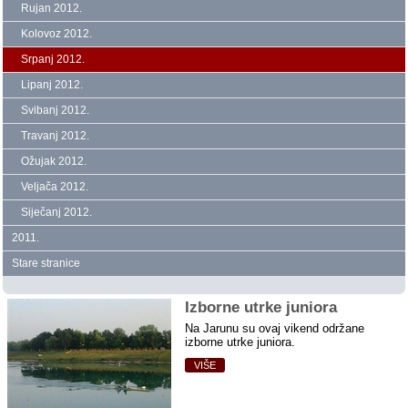
Rujan 2012.
Kolovoz 2012.
Srpanj 2012.
Lipanj 2012.
Svibanj 2012.
Travanj 2012.
Ožujak 2012.
Veljača 2012.
Siječanj 2012.
2011.
Stare stranice
Izborne utrke juniora
Na Jarunu su ovaj vikend održane
izborne utrke juniora.
VIŠE