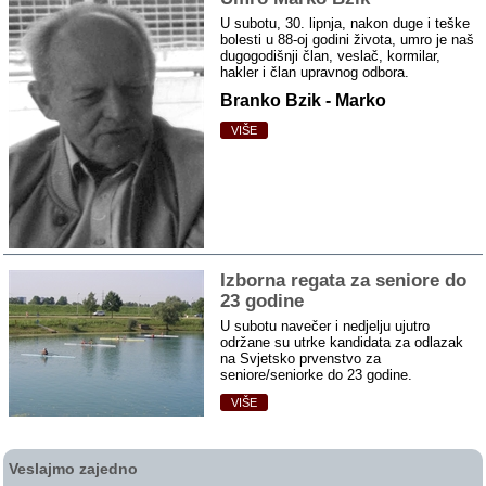
U subotu, 30. lipnja, nakon duge i teške
bolesti u 88-oj godini života, umro je naš
dugogodišnji član, veslač, kormilar,
hakler i član upravnog odbora.
Branko Bzik - Marko
VIŠE
Izborna regata za seniore do
23 godine
U subotu navečer i nedjelju ujutro
održane su utrke kandidata za odlazak
na Svjetsko prvenstvo za
seniore/seniorke do 23 godine.
VIŠE
Veslajmo zajedno