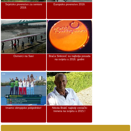
Svjetsko prvenstvo za seniore
Europsko prvenstvo 2019.
2019.
Osmerci na Savi
Braća Sinković su najbolja posada
na svijetu u 2016. godini
Imamo olimpijske pobjednike!
Nikola Bralić najbolji veslački
trenera na svijetu u 2015.!