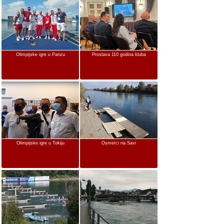
Olimpijske igre u Parizu
Proslava 110 godina kluba
Olimpijske igre u Tokiju
Osmerci na Savi