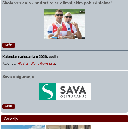
Škola veslanja ‑ pridružite se olimpijskim pobjednicima!
VIŠE
Kalendar natjecanja u 2026. godini
Kalendar
HVS-a
i
WorldRowing-a
.
Sava osiguranje
VIŠE
Galerija