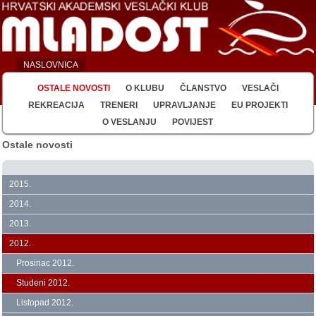
NASLOVNICA
OSTALE NOVOSTI
O KLUBU
ČLANSTVO
VESLAČI
REKREACIJA
TRENERI
UPRAVLJANJE
EU PROJEKTI
O VESLANJU
POVIJEST
Ostale novosti
2015.
2014.
2013.
2012.
Prosinac 2012.
Studeni 2012.
Listopad 2012.