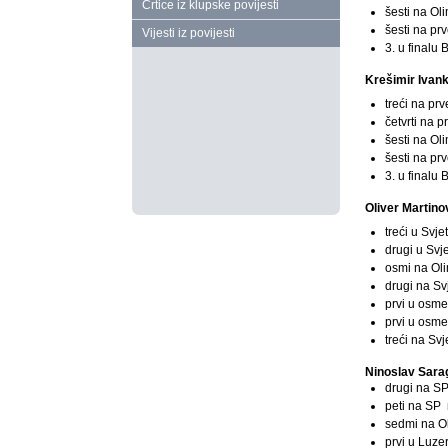
Crtice iz klupske povijesti
šesti na Ol
šesti na pr
Vijesti iz povijesti
3. u finalu
Krešimir Ivan
treći na pr
četvrti na 
šesti na Ol
šesti na pr
3. u finalu
Oliver Martino
treći u Svj
drugi u Svj
osmi na Oli
drugi na Sv
prvi u osme
prvi u osm
treći na Sv
Ninoslav Sara
drugi na SP
peti na SP 
sedmi na Ol
prvi u Luze