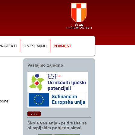
PROJEKTI
O VESLANJU
POVIJEST
Veslajmo zajedno
godine
VIŠE
Škola veslanja ‑ pridružite se
olimpijskim pobjednicima!