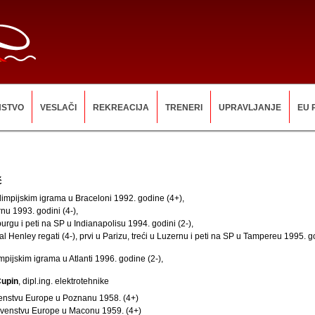
NSTVO
VESLAČI
REKREACIJA
TRENERI
UPRAVLJANJE
EU 
ć
impijskim igrama u Braceloni 1992. godine (4+),
rnu 1993. godini (4-),
burgu i peti na SP u Indianapolisu 1994. godini (2-),
al Henley regati (4-), prvi u Parizu, treći u Luzernu i peti na SP u Tampereu 1995. 
impijskim igrama u Atlanti 1996. godine (2-),
Čupin
, dipl.ing. elektrotehnike
venstvu Europe u Poznanu 1958. (4+)
prvenstvu Europe u Maconu 1959. (4+)