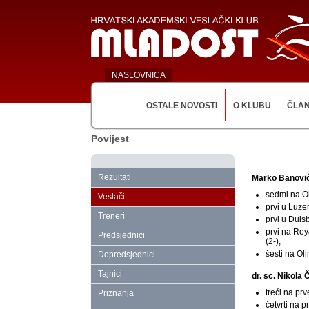
NASLOVNICA
OSTALE NOVOSTI
O KLUBU
ČLA
Povijest
Rezultati
Marko Banovi
sedmi na Ol
Veslači
prvi u Luze
Treneri
prvi u Duis
prvi na Roy
Predsjednici
(2-),
šesti na Ol
Dopredsjednici
Tajnici
dr. sc. Nikola 
treći na pr
Priznanja
četvrti na 