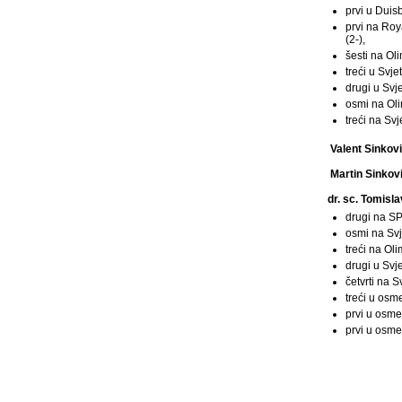
prvi u Duis
prvi na Roy
(2-),
šesti na Ol
treći u Svj
drugi u Svj
osmi na Oli
treći na Sv
Valent Sinkov
Martin Sinkov
dr. sc. Tomisl
drugi na SP
osmi na Svj
treći na Ol
drugi u Svj
četvrti na 
treći u osm
prvi u osme
prvi u osm