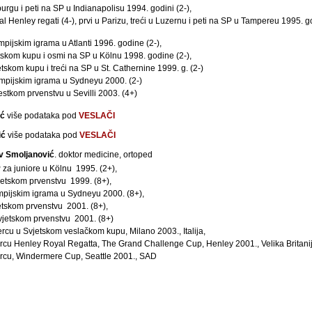
burgu i peti na SP u Indianapolisu 1994. godini (2-),
al Henley regati (4-), prvi u Parizu, treći u Luzernu i peti na SP u Tampereu 1995. 
impijskim igrama u Atlanti 1996. godine (2-),
etskom kupu i osmi na SP u Kölnu 1998. godine (2-),
etskom kupu i treći na SP u St. Cathernine 1999. g. (2-)
mpijskim igrama u Sydneyu 2000. (2-)
jestkom prvenstvu u Sevilli 2003. (4+)
ić
više podataka pod
VESLAČI
ić
više podataka pod
VESLAČI
av Smoljanović
. doktor medicine, ortoped
 za juniore u Kölnu 1995. (2+),
etskom prvenstvu 1999. (8+),
impijskim igrama u Sydneyu 2000. (8+),
etskom prvenstvu 2001. (8+),
Svjetskom prvenstvu 2001. (8+)
ercu u Svjetskom veslačkom kupu, Milano 2003., Italija,
rcu Henley Royal Regatta, The Grand Challenge Cup, Henley 2001., Velika Britani
ercu, Windermere Cup, Seattle 2001., SAD