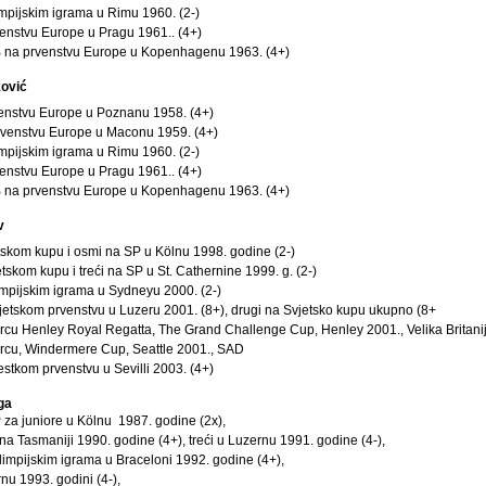
impijskim igrama u Rimu 1960. (2-)
venstvu Europe u Pragu 1961.. (4+)
 B na prvenstvu Europe u Kopenhagenu 1963. (4+)
ković
venstvu Europe u Poznanu 1958. (4+)
prvenstvu Europe u Maconu 1959. (4+)
impijskim igrama u Rimu 1960. (2-)
venstvu Europe u Pragu 1961.. (4+)
 B na prvenstvu Europe u Kopenhagenu 1963. (4+)
v
etskom kupu i osmi na SP u Kölnu 1998. godine (2-)
etskom kupu i treći na SP u St. Cathernine 1999. g. (2-)
mpijskim igrama u Sydneyu 2000. (2-)
jetskom prvenstvu u Luzeru 2001. (8+), drugi na Svjetsko kupu ukupno (8+
rcu Henley Royal Regatta, The Grand Challenge Cup, Henley 2001., Velika Britanij
ercu, Windermere Cup, Seattle 2001., SAD
jestkom prvenstvu u Sevilli 2003. (4+)
ga
 za juniore u Kölnu 1987. godine (2x),
na Tasmaniji 1990. godine (4+), treći u Luzernu 1991. godine (4-),
impijskim igrama u Braceloni 1992. godine (4+),
rnu 1993. godini (4-),