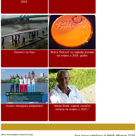
2019.
Osmerci na Savi
Braća Sinković su najbolja posada
na svijetu u 2016. godini
Imamo olimpijske pobjednike!
Nikola Bralić najbolji veslački
trenera na svijetu u 2015.!
Sva prava pridržana © HAVK Mladost 2026