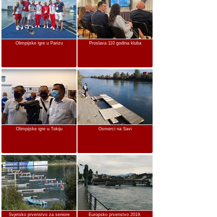
Olimpijske igre u Parizu
Proslava 110 godina kluba
Olimpijske igre u Tokiju
Osmerci na Savi
Svjetsko prvenstvo za seniore
Europsko prvenstvo 2019.