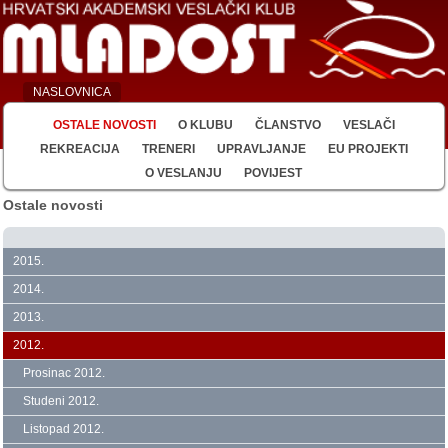
NASLOVNICA
OSTALE NOVOSTI
O KLUBU
ČLANSTVO
VESLAČI
REKREACIJA
TRENERI
UPRAVLJANJE
EU PROJEKTI
O VESLANJU
POVIJEST
Ostale novosti
2015.
2014.
2013.
2012.
Prosinac 2012.
Studeni 2012.
Listopad 2012.