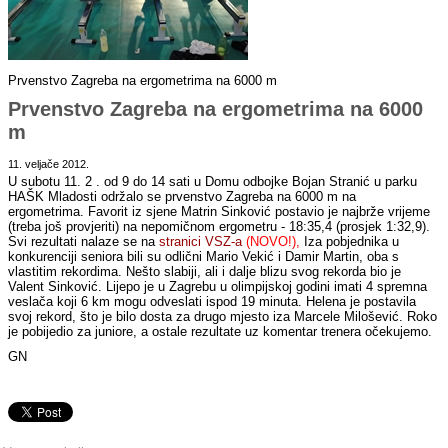
Prvenstvo Zagreba na ergometrima na 6000 m
Prvenstvo Zagreba na ergometrima na 6000
m
11. veljače 2012.
U subotu 11. 2 . od 9 do 14 sati u Domu odbojke Bojan Stranić u parku
HAŠK Mladosti održalo se prvenstvo Zagreba na 6000 m na
ergometrima. Favorit iz sjene Matrin Sinković postavio je najbrže vrijeme
(treba još provjeriti) na nepomičnom ergometru - 18:35,4 (prosjek 1:32,9).
Svi rezultati nalaze se na
stranici VSZ-a
(NOVO!)
,
Iza pobjednika u
konkurenciji seniora bili su odlični Mario Vekić i Damir Martin, oba s
vlastitim rekordima. Nešto slabiji, ali i dalje blizu svog rekorda bio je
Valent Sinković. Lijepo je u Zagrebu u olimpijskoj godini imati 4 spremna
veslača koji 6 km mogu odveslati ispod 19 minuta. Helena je postavila
svoj rekord, što je bilo dosta za drugo mjesto iza Marcele Milošević. Roko
je pobijedio za juniore, a ostale rezultate uz komentar trenera očekujemo.
GN