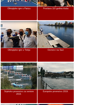
Olimpijske igre u Parizu
Proslava 110 godina kluba
Olimpijske igre u Tokiju
Osmerci na Savi
Svjetsko prvenstvo za seniore
Europsko prvenstvo 2019.
2019.