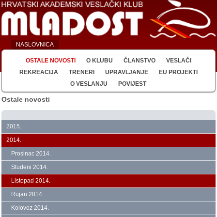
NASLOVNICA
OSTALE NOVOSTI
O KLUBU
ČLANSTVO
VESLAČI
REKREACIJA
TRENERI
UPRAVLJANJE
EU PROJEKTI
O VESLANJU
POVIJEST
Ostale novosti
2015.
2014.
Prosinac 2014.
Studeni 2014.
Listopad 2014.
Rujan 2014.
Kolovoz 2014.