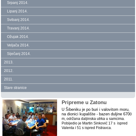
Srpanj 2014.
Lipanj 2014.
Svibanj 2014.
Travanj 2014.
Ožujak 2014.
Veljača 2014.
Siječanj 2014.
2013.
2012.
2011.
Stare stranice
Pripreme u Zatonu
U Šibeniku je po buri i valovitom moru,
na dionici kupalište - bazen duljine 670
0
m, održana daljinska utrka u samcima.
Pobijedio je Martin Sinković 17 s ispred
Valenta i 51 s ispred Fistravca.