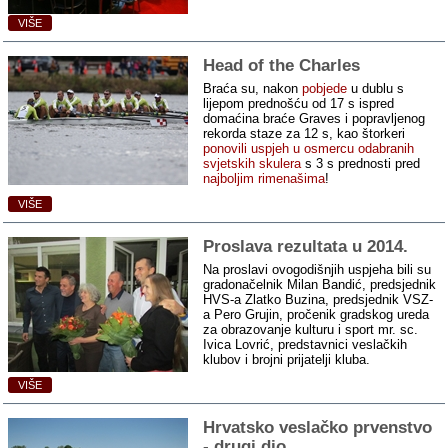
VIŠE
Head of the Charles
Braća su, nakon
pobjede
u dublu s
lijepom prednošću od 17 s ispred
domaćina braće Graves i popravljenog
rekorda staze za 12 s, kao štorkeri
ponovili uspjeh u osmercu odabranih
svjetskih skulera
s 3 s prednosti pred
najboljim rimenašima
!
VIŠE
Proslava rezultata u 2014.
Na proslavi ovogodišnjih uspjeha bili su
gradonačelnik Milan Bandić, predsjednik
HVS-a Zlatko Buzina, predsjednik VSZ-
a Pero Grujin, pročenik gradskog ureda
za obrazovanje kulturu i sport mr. sc.
Ivica Lovrić, predstavnici veslačkih
klubov i brojni prijatelji kluba.
VIŠE
Hrvatsko veslačko prvenstvo
‑ drugi dio