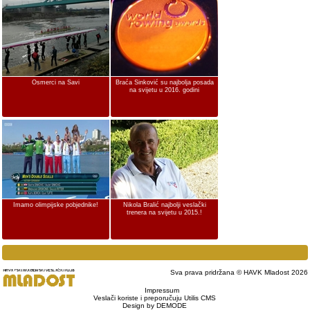
Osmerci na Savi
Braća Sinković su najbolja posada
na svijetu u 2016. godini
Imamo olimpijske pobjednike!
Nikola Bralić najbolji veslački
trenera na svijetu u 2015.!
Sva prava pridržana © HAVK Mladost 2026
Impressum
Veslači koriste i preporučuju Utilis CMS
Design by DEMODE