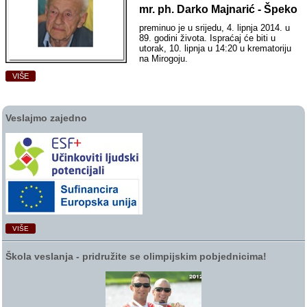
mr. ph. Darko Majnarić - Špeko
preminuo je u srijedu, 4. lipnja 2014. u
89. godini života. Ispraćaj će biti u
utorak, 10. lipnja u 14:20 u krematoriju
na Mirogoju.
VIŠE
Veslajmo zajedno
VIŠE
Škola veslanja ‑ pridružite se olimpijskim pobjednicima!