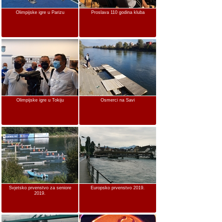
Olimpijske igre u Parizu
Proslava 110 godina kluba
Olimpijske igre u Tokiju
Osmerci na Savi
Svjetsko prvenstvo za seniore
Europsko prvenstvo 2019.
2019.