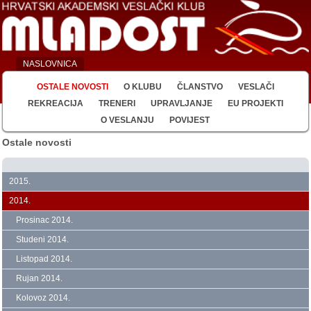
NASLOVNICA
OSTALE NOVOSTI
O KLUBU
ČLANSTVO
VESLAČI
REKREACIJA
TRENERI
UPRAVLJANJE
EU PROJEKTI
O VESLANJU
POVIJEST
Ostale novosti
2015.
2014.
Prosinac 2014.
Studeni 2014.
Listopad 2014.
Rujan 2014.
Kolovoz 2014.