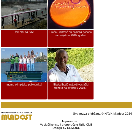
Osmerci na Savi
Braća Sinković su najbolja posada
na svijetu u 2016. godini
Imamo olimpijske pobjednike!
Nikola Bralić najbolji veslački
trenera na svijetu u 2015.!
Sva prava pridržana © HAVK Mladost 2026
Impressum
Veslači koriste i preporučuju Utilis CMS
Design by DEMODE