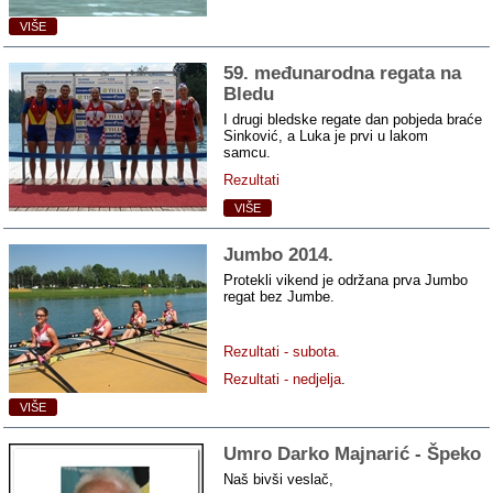
VIŠE
59. međunarodna regata na
Bledu
I drugi bledske regate dan pobjeda braće
Sinković, a Luka je prvi u lakom
samcu.
Rezultati
VIŠE
Jumbo 2014.
Protekli vikend je održana prva Jumbo
regat bez Jumbe.
Rezultati - subota.
Rezultati - nedjelja
.
VIŠE
Umro Darko Majnarić ‑ Špeko
Naš bivši veslač,