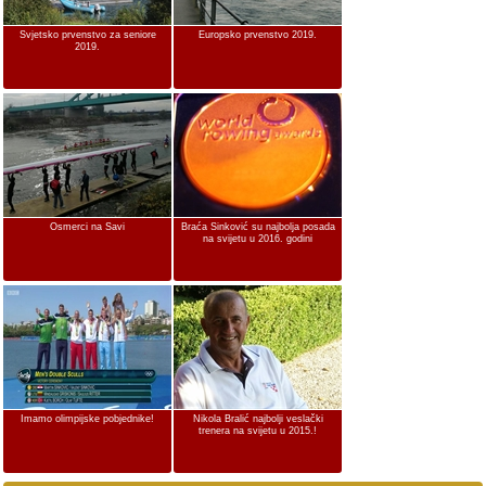
Svjetsko prvenstvo za seniore
Europsko prvenstvo 2019.
2019.
Osmerci na Savi
Braća Sinković su najbolja posada
na svijetu u 2016. godini
Imamo olimpijske pobjednike!
Nikola Bralić najbolji veslački
trenera na svijetu u 2015.!