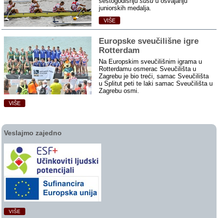
šestogodišnju
sušu
u osvajanju
juniorskih medalja.
VIŠE
Europske sveučilišne igre
Rotterdam
Na Europskim sveučilišnim igrama u
Rotterdamu osmerac Sveučilišta u
Zagrebu je bio treći, samac Sveučilišta
u Splitut peti te laki samac Sveučilišta u
Zagrebu osmi.
VIŠE
Veslajmo zajedno
VIŠE