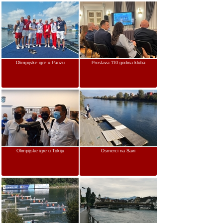
Olimpijske igre u Parizu
Proslava 110 godina kluba
Olimpijske igre u Tokiju
Osmerci na Savi