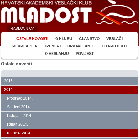
NASLOVNICA
OSTALE NOVOSTI
O KLUBU
ČLANSTVO
VESLAČI
REKREACIJA
TRENERI
UPRAVLJANJE
EU PROJEKTI
O VESLANJU
POVIJEST
Ostale novosti
2015.
2014.
Prosinac 2014.
Studeni 2014.
Listopad 2014.
Rujan 2014.
Kolovoz 2014.