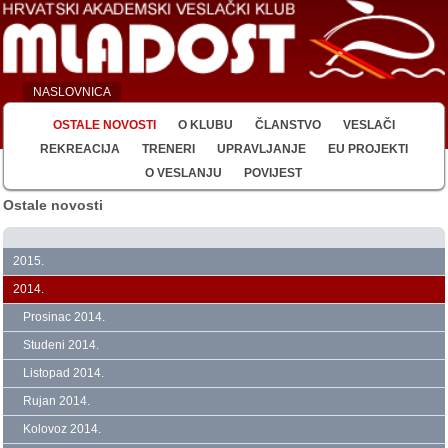
NASLOVNICA
OSTALE NOVOSTI
O KLUBU
ČLANSTVO
VESLAČI
REKREACIJA
TRENERI
UPRAVLJANJE
EU PROJEKTI
O VESLANJU
POVIJEST
Ostale novosti
2015.
2014.
Prosinac 2014.
Studeni 2014.
Listopad 2014.
Rujan 2014.
Kolovoz 2014.