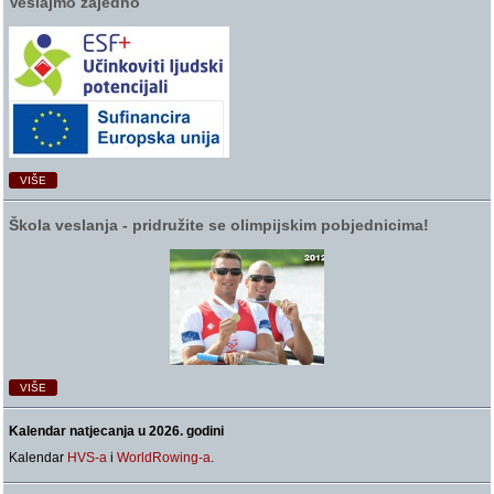
Veslajmo zajedno
VIŠE
Škola veslanja ‑ pridružite se olimpijskim pobjednicima!
VIŠE
Kalendar natjecanja u 2026. godini
Kalendar
HVS-a
i
WorldRowing-a
.