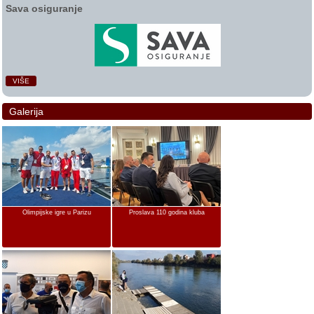
Sava osiguranje
VIŠE
Galerija
Olimpijske igre u Parizu
Proslava 110 godina kluba