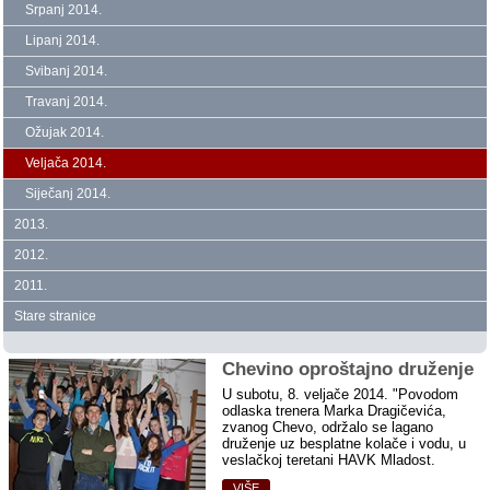
Srpanj 2014.
Lipanj 2014.
Svibanj 2014.
Travanj 2014.
Ožujak 2014.
Veljača 2014.
Siječanj 2014.
2013.
2012.
2011.
Stare stranice
Chevino oproštajno druženje
U subotu, 8. veljače 2014. "Povodom
odlaska trenera Marka Dragičevića,
zvanog Chevo, održalo se lagano
druženje uz besplatne kolače i vodu, u
veslačkoj teretani HAVK Mladost.
VIŠE