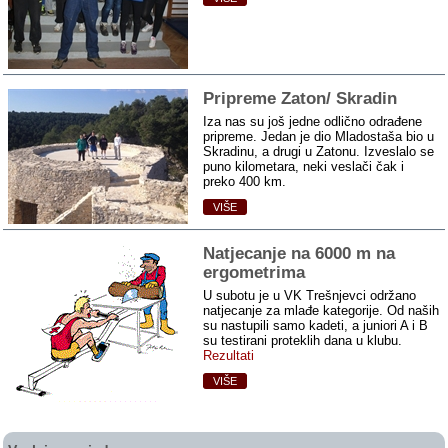
Pripreme Zaton/ Skradin
Iza nas su još jedne odlično odrađene
pripreme. Jedan je dio Mladostaša bio u
Skradinu, a drugi u Zatonu. Izveslalo se
puno kilometara, neki veslači čak i
preko 400 km.
VIŠE
Natjecanje na 6000 m na
ergometrima
U subotu je u VK Trešnjevci održano
natjecanje za mlađe kategorije. Od naših
su nastupili samo kadeti, a juniori A i B
su testirani proteklih dana u klubu.
Rezultati
VIŠE