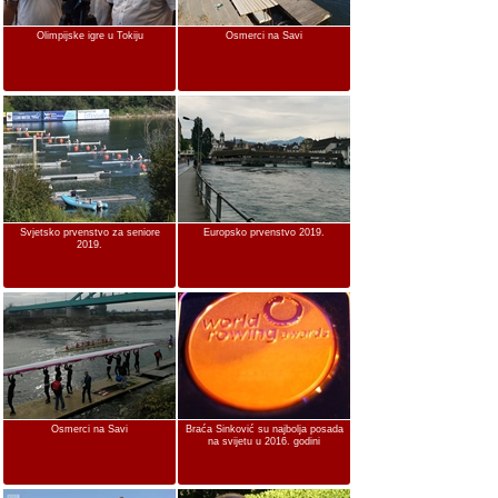
Olimpijske igre u Tokiju
Osmerci na Savi
Svjetsko prvenstvo za seniore
Europsko prvenstvo 2019.
2019.
Osmerci na Savi
Braća Sinković su najbolja posada
na svijetu u 2016. godini