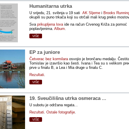
Humanitarna utrka
U srijedu, 21. svibnja u 19 sati
AK Sljeme
i
Brooks Runnin
okupili su puno trkača koji su otrčali mali krug preko mosto
Sva
prikupljena lova
ide na račun Crvenog Križa za pomoć
poplavljenima.
Album
.
VIŠE
EP za juniore
Četverac bez kormilara
osvojio je brončanu medalju. Čestit
Tomislav je izavršio kao šesti. Ivana i Tea su s velikom pr
prve u finalu B, a Lea i Mia druge u finalu C.
Rezultati
.
VIŠE
19. Sveučilišna utrka osmeraca ...
U subotu je održana regata...
Rezultati
.
Ostale fotografije
.
VIŠE