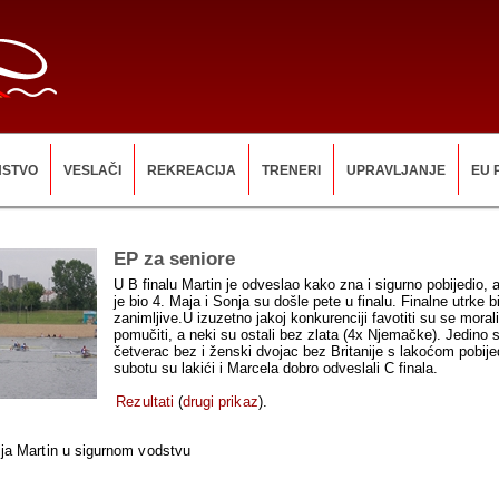
NSTVO
VESLAČI
REKREACIJA
TRENERI
UPRAVLJANJE
EU 
EP za seniore
U B finalu Martin je odveslao kako zna i sigurno pobijedio, 
je bio 4. Maja i Sonja su došle pete u finalu. Finalne utrke bi
zanimljive.U izuzetno jakoj konkurenciji favotiti su se moral
pomučiti, a neki su ostali bez zlata (4x Njemačke). Jedino 
četverac bez i ženski dvojac bez Britanije s lakoćom pobijed
subotu su lakići i Marcela dobro odveslali C finala.
Rezultati
(
drugi prikaz
).
ja Martin u sigurnom vodstvu