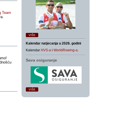
g Team
va.
VIŠE
Kalendar natjecanja u 2026. godini
Kalendar
HVS-a
i
WorldRowing-a
.
amo!
Sava osiguranje
ednošću
VIŠE