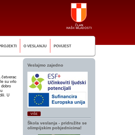
PROJEKTI
O VESLANJU
POVIJEST
Veslajmo zajedno
a četverac
le su vrlo
i dobro
su
ili. U
VIŠE
Škola veslanja ‑ pridružite se
olimpijskim pobjednicima!