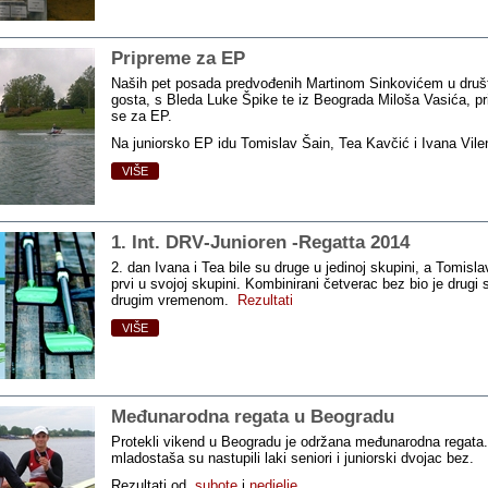
Pripreme za EP
Naših pet posada predvođenih Martinom Sinkovićem u druš
gosta, s Bleda Luke Špike te iz Beograda Miloša Vasića, p
se za EP.
Na juniorsko EP idu Tomislav Šain, Tea Kavčić i Ivana Vile
VIŠE
1. Int. DRV‑Junioren ‑Regatta 2014
2. dan Ivana i Tea bile su druge u jedinoj skupini, a Tomislav
prvi u svojoj skupini. Kombinirani četverac bez bio je drugi
drugim vremenom.
Rezultati
VIŠE
Međunarodna regata u Beogradu
Protekli vikend u Beogradu je održana međunarodna regata
mladostaša su nastupili laki seniori i juniorski dvojac bez.
Rezultati od
subote
i
nedjelje
.