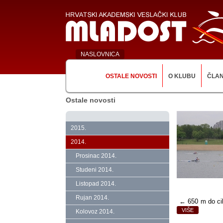
NASLOVNICA
OSTALE NOVOSTI
O KLUBU
ČLA
Ostale novosti
2015.
2014.
Prosinac 2014.
Studeni 2014.
Listopad 2014.
Rujan 2014.
← 650 m do cil
VIŠE
Kolovoz 2014.