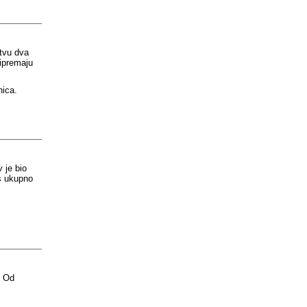
tvu dva
ripremaju
nica.
 je bio
 s ukupno
. Od