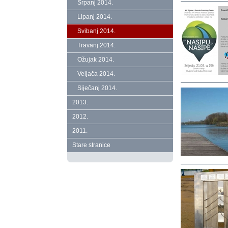
Srpanj 2014.
Lipanj 2014.
Svibanj 2014.
Travanj 2014.
Ožujak 2014.
Veljača 2014.
Siječanj 2014.
2013.
2012.
2011.
Stare stranice