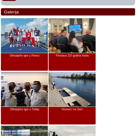
Galerija
Olimpijske igre u Parizu
Proslava 110 godina kluba
Olimpijske igre u Tokiju
Osmerci na Savi