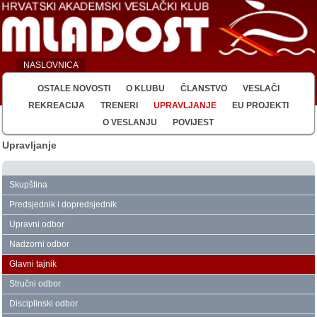
NASLOVNICA
OSTALE NOVOSTI
O KLUBU
ČLANSTVO
VESLAČI
REKREACIJA
TRENERI
UPRAVLJANJE
EU PROJEKTI
O VESLANJU
POVIJEST
Upravljanje
Skupština
Predsjednik i dopredsjednik
Upravni odbor
Nadzorni odbor
Glavni tajnik
Stručni odbor
Disciplinski odbor