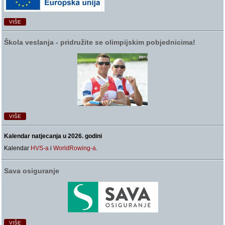
VIŠE
Škola veslanja ‑ pridružite se olimpijskim pobjednicima!
VIŠE
Kalendar natjecanja u 2026. godini
Kalendar
HVS-a
i
WorldRowing-a
.
Sava osiguranje
VIŠE