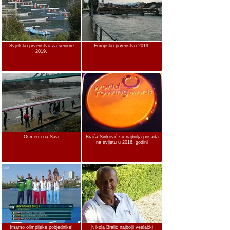
Svjetsko prvenstvo za seniore
Europsko prvenstvo 2019.
2019.
Osmerci na Savi
Braća Sinković su najbolja posada
na svijetu u 2016. godini
Imamo olimpijske pobjednike!
Nikola Bralić najbolji veslački