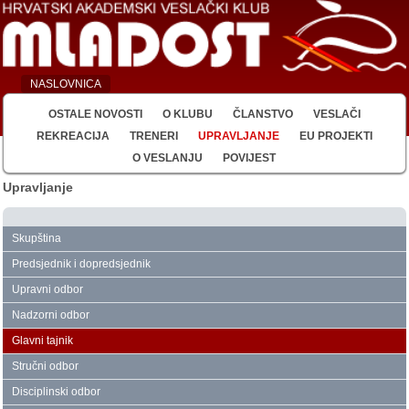
NASLOVNICA
OSTALE NOVOSTI
O KLUBU
ČLANSTVO
VESLAČI
REKREACIJA
TRENERI
UPRAVLJANJE
EU PROJEKTI
O VESLANJU
POVIJEST
Upravljanje
Skupština
Predsjednik i dopredsjednik
Upravni odbor
Nadzorni odbor
Glavni tajnik
Stručni odbor
Disciplinski odbor