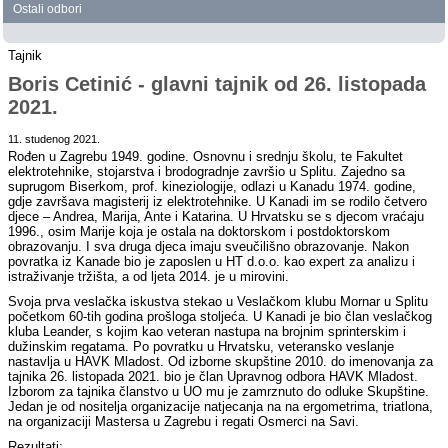
Ostali odbori
Tajnik
Boris Cetinić - glavni tajnik od 26. listopada
2021.
11. studenog 2021.
Rođen u Zagrebu 1949. godine. Osnovnu i srednju školu, te Fakultet
elektrotehnike, stojarstva i brodogradnje završio u Splitu. Zajedno sa
suprugom Biserkom, prof. kineziologije, odlazi u Kanadu 1974. godine,
gdje završava magisterij iz elektrotehnike. U Kanadi im se rodilo četvero
djece – Andrea, Marija, Ante i Katarina. U Hrvatsku se s djecom vraćaju
1996., osim Marije koja je ostala na doktorskom i postdoktorskom
obrazovanju. I sva druga djeca imaju sveučilišno obrazovanje. Nakon
povratka iz Kanade bio je zaposlen u HT d.o.o. kao expert za analizu i
istraživanje tržišta, a od ljeta 2014. je u mirovini.
Svoja prva veslačka iskustva stekao u Veslačkom klubu Mornar u Splitu
početkom 60-tih godina prošloga stoljeća. U Kanadi je bio član veslačkog
kluba Leander, s kojim kao veteran nastupa na brojnim sprinterskim i
dužinskim regatama. Po povratku u Hrvatsku, veteransko veslanje
nastavlja u HAVK Mladost. Od izborne skupštine 2010. do imenovanja za
tajnika 26. listopada 2021. bio je član Upravnog odbora HAVK Mladost.
Izborom za tajnika članstvo u UO mu je zamrznuto do odluke Skupštine.
Jedan je od nositelja organizacije natjecanja na na ergometrima, triatlona,
na organizaciji Mastersa u Zagrebu i regati Osmerci na Savi.
Rezultati: