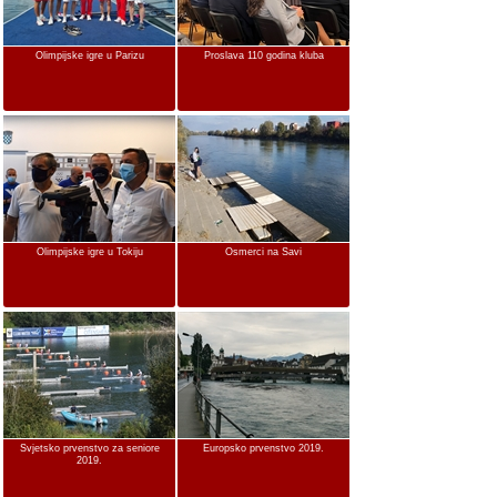
Olimpijske igre u Parizu
Proslava 110 godina kluba
Olimpijske igre u Tokiju
Osmerci na Savi
Svjetsko prvenstvo za seniore
Europsko prvenstvo 2019.
2019.