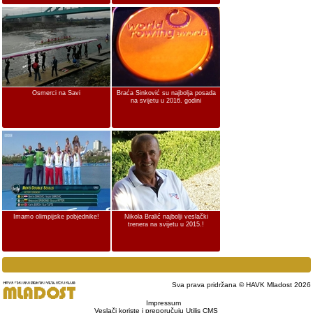
Osmerci na Savi
Braća Sinković su najbolja posada
na svijetu u 2016. godini
Imamo olimpijske pobjednike!
Nikola Bralić najbolji veslački
trenera na svijetu u 2015.!
Sva prava pridržana © HAVK Mladost 2026
Impressum
Veslači koriste i preporučuju Utilis CMS