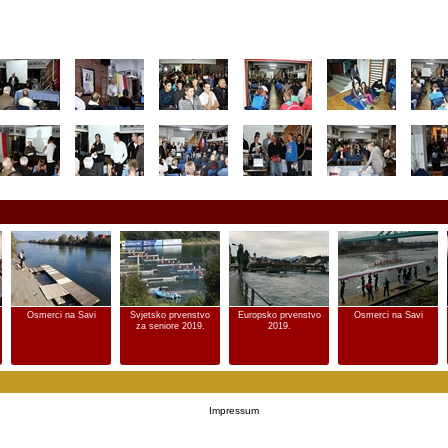
Osmerci na Savi
Svjetsko prvenstvo
Europsko prvenstvo
Osmerci na Savi
za seniore 2019.
2019.
Impressum