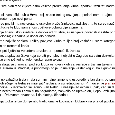
o sve planirane ciljeve osim velikog preuređenja kluba, sportski rezultati nad
bolji veslački klub u Hrvatskoj, nakon trećeg osvajanja, prelazi nam u trajno
krećemo po novi pehar
e privikli na nevjerojatne uspjehe braće Sinković; nažalost na to su se nauči
titucije te klub sam snosi troškove dobrog dijela prirema
je financijskih sredstava dobiva od društva, ali uspijeva povećati vlastite pri
cionira; članarina je dobar dio prihoda
mo najviše seniora u bližoj povijesti kluba te lijep broj veslača u svim katego
njen trenerski kadar
k pet liječnika volontera te volonter - pomoćnik trenera
nova splav za Savu koja će biti prvi plovni objekt u Zagrebu sa svim dozvola
kujemo još jednu volontersku radnu akciju
 zalaganju članova i podršci kluba osnovan klub za veslače s trajnim tjelesni
Pararemus Mladost, a pripomognuto je i osnivanje veslačkog kluba Ugrinić n
upravljačka tijela imala su minimalne izmjene u usporedbi s lanjskim, po prin
bjeđuje ne treba se mijenjati" izglasana su jednoglasno. Prihvaćen je
plan r
godine. Suzdržavao se jedino Ivan Rebić i uveseljavao okolinu; ipak, kad su di
je netko trebao zahvaliti na nagradama, zahvalio se upravo on, lijepo i ozbiljn
uju Državnom prvanstvu i da plaćaju članarinu.
ja točka je bio domjenak, tradicionalne kobasice i Dubravkina pita od jabuka.