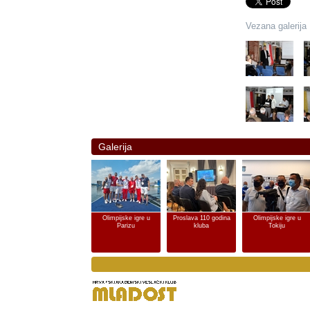
Vezana galerija
Galerija
Olimpijske igre u
Proslava 110 godina
Olimpijske igre u
Parizu
kluba
Tokiju