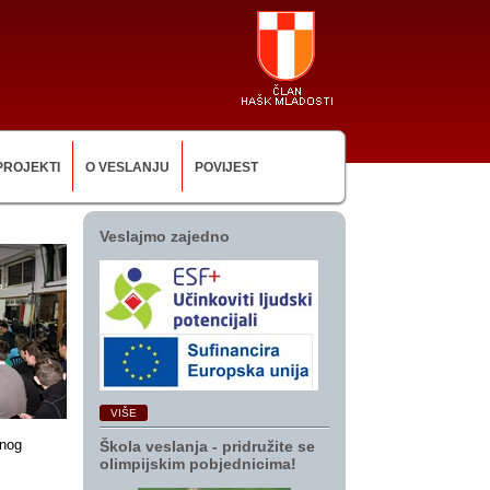
PROJEKTI
O VESLANJU
POVIJEST
Veslajmo zajedno
VIŠE
rnog
Škola veslanja ‑ pridružite se
olimpijskim pobjednicima!