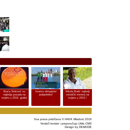
Braća Sinković su
Imamo olimpijske
Nikola Bralić najbolji
najbolja posada na
pobjednike!
veslački trenera na
svijetu u 2016. godini
svijetu u 2015.!
Sva prava pridržana © HAVK Mladost 2026
Veslači koriste i preporučuju Utilis CMS
Design by DEMODE