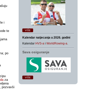
mašuju
le i
hode te
VIŠE
Kalendar natjecanja u 2026. godini
rijama
Kalendar
HVS-a
i
WorldRowing-a
.
Sava osiguranje
ma; po
m
a
cipu
VIŠE
ada
za
jeljena
o, pozvavši