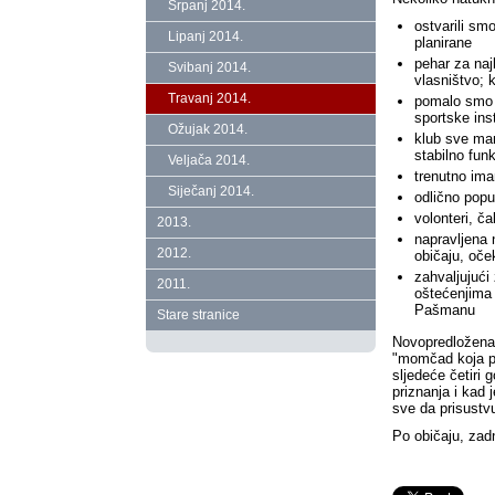
Srpanj 2014.
ostvarili sm
Lipanj 2014.
planirane
pehar za naj
Svibanj 2014.
vlasništvo; 
Travanj 2014.
pomalo smo s
sportske ins
Ožujak 2014.
klub sve man
stabilno funk
Veljača 2014.
trenutno ima
Siječanj 2014.
odlično popu
volonteri, ča
2013.
napravljena 
2012.
običaju, oče
zahvaljujući
2011.
oštećenjima 
Pašmanu
Stare stranice
Novopredložena 
"momčad koja po
sljedeće četiri 
priznanja i kad 
sve da prisustv
Po običaju, zadn