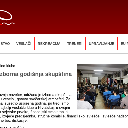
NSTVO
VESLAČI
REKREACIJA
TRENERI
UPRAVLJANJE
EU 
ina kluba
zborna godišnja skupština
ravnja navečer, održana je izborna skupština
 u veseloj, gotovo svečarskoj atmosferi. Za
na izuzetno uspješna godina, po treći smo
ajbolji veslački klub u Hrvatskoj, u svojim
svjetske prvake, financijski smo stabilni.
, izvjeće predsjednka, stručne komisije, financijsko izvješće, izvješće nadzo
ne bez diskusije.
ica iz izvješća