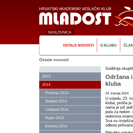
NASLOVNICA
OSTALE NOVOSTI
O KLUBU
ČLA
Ostale novosti
Godišnja skupšt
Održana i
2015.
kluba
2014.
Prosinac 2014.
24. travnja 2014.
U srijedu, 23. t
Studeni 2014.
kluba; prošla je
nama je još jed
Listopad 2014.
puta za redom n
redovima imamo 
Rujan 2014.
Sva su izvješća
odbora prihvaće
Kolovoz 2014.
Nekoliko natukn