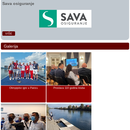
Sava osiguranje
VIŠE
Galerija
Olimpijske igre u Parizu
Proslava 110 godina kluba