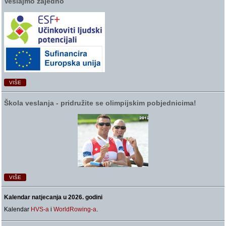
Veslajmo zajedno
VIŠE
Škola veslanja ‑ pridružite se olimpijskim pobjednicima!
VIŠE
Kalendar natjecanja u 2026. godini
Kalendar
HVS-a
i
WorldRowing-a
.