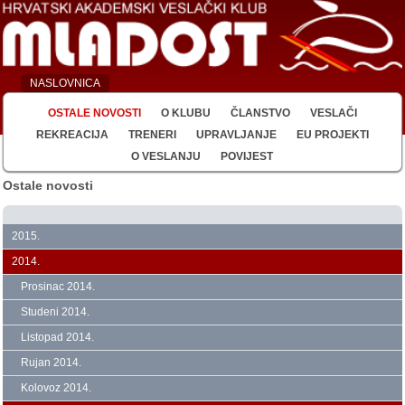
NASLOVNICA
OSTALE NOVOSTI
O KLUBU
ČLANSTVO
VESLAČI
REKREACIJA
TRENERI
UPRAVLJANJE
EU PROJEKTI
O VESLANJU
POVIJEST
Ostale novosti
2015.
2014.
Prosinac 2014.
Studeni 2014.
Listopad 2014.
Rujan 2014.
Kolovoz 2014.