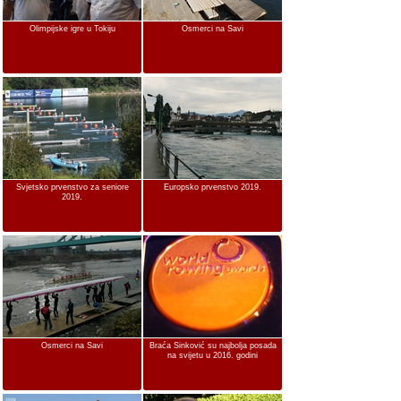
Olimpijske igre u Tokiju
Osmerci na Savi
Svjetsko prvenstvo za seniore
Europsko prvenstvo 2019.
2019.
Osmerci na Savi
Braća Sinković su najbolja posada
na svijetu u 2016. godini