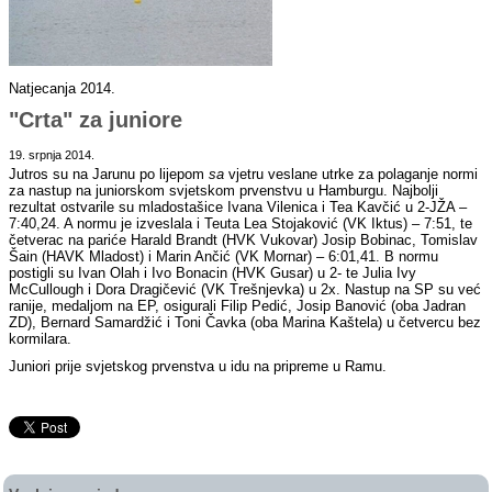
Natjecanja 2014.
"Crta" za juniore
19. srpnja 2014.
Jutros su na Jarunu po lijepom
sa
vjetru veslane utrke za polaganje normi
za nastup na juniorskom svjetskom prvenstvu u Hamburgu. Najbolji
rezultat ostvarile su mladostašice Ivana Vilenica i Tea Kavčić u 2-JŽA –
7:40,24. A normu je izveslala i Teuta Lea Stojaković (VK Iktus) – 7:51, te
četverac na pariće Harald Brandt (HVK Vukovar) Josip Bobinac, Tomislav
Šain (HAVK Mladost) i Marin Ančić (VK Mornar) – 6:01,41. B normu
postigli su Ivan Olah i Ivo Bonacin (HVK Gusar) u 2- te Julia Ivy
McCullough i Dora Dragičević (VK Trešnjevka) u 2x. Nastup na SP su već
ranije, medaljom na EP, osigurali Filip Pedić, Josip Banović (oba Jadran
ZD), Bernard Samardžić i Toni Čavka (oba Marina Kaštela) u četvercu bez
kormilara.
Juniori prije svjetskog prvenstva u idu na pripreme u Ramu.