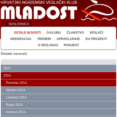
NASLOVNICA
OSTALE NOVOSTI
O KLUBU
ČLANSTVO
VESLAČI
REKREACIJA
TRENERI
UPRAVLJANJE
EU PROJEKTI
O VESLANJU
POVIJEST
Ostale novosti
2015.
2014.
Prosinac 2014.
Studeni 2014.
Listopad 2014.
Rujan 2014.
Kolovoz 2014.