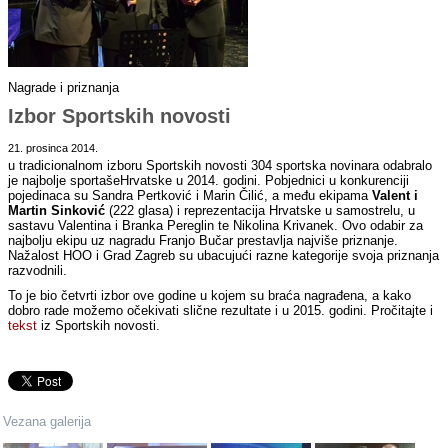
Nagrade i priznanja
Izbor Sportskih novosti
21. prosinca 2014.
u tradicionalnom izboru Sportskih novosti 304 sportska novinara odabralo
je najbolje sportašeHrvatske u 2014. godini. Pobjednici u konkurenciji
pojedinaca su Sandra Pertković i Marin Čilić, a među ekipama
Valent i
Martin Sinković
(222 glasa) i reprezentacija Hrvatske u samostrelu, u
sastavu Valentina i Branka Pereglin te Nikolina Krivanek. Ovo odabir za
najbolju ekipu uz nagradu Franjo Bučar prestavlja najviše priznanje.
Nažalost HOO i Grad Zagreb su ubacujući razne kategorije svoja priznanja
razvodnili.
To je bio četvrti izbor ove godine u kojem su braća nagrađena, a kako
dobro rade možemo očekivati slične rezultate i u 2015. godini. Pročitajte i
tekst
iz Sportskih novosti.
Vezana galerija