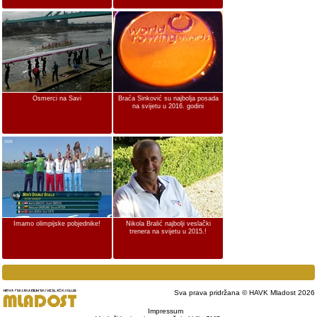
Osmerci na Savi
Braća Sinković su najbolja posada
na svijetu u 2016. godini
Imamo olimpijske pobjednike!
Nikola Bralić najbolji veslački
trenera na svijetu u 2015.!
Sva prava pridržana © HAVK Mladost 2026
Impressum