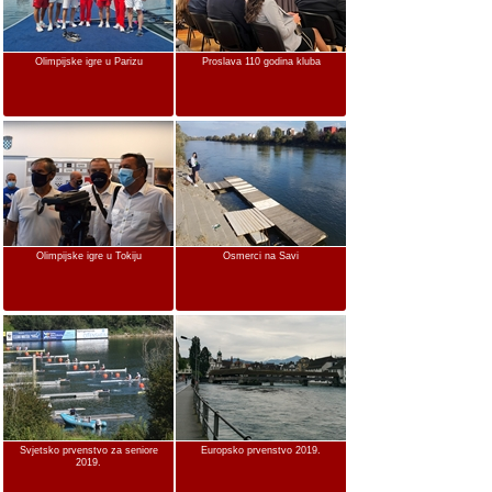
Olimpijske igre u Parizu
Proslava 110 godina kluba
Olimpijske igre u Tokiju
Osmerci na Savi
Svjetsko prvenstvo za seniore
Europsko prvenstvo 2019.
2019.