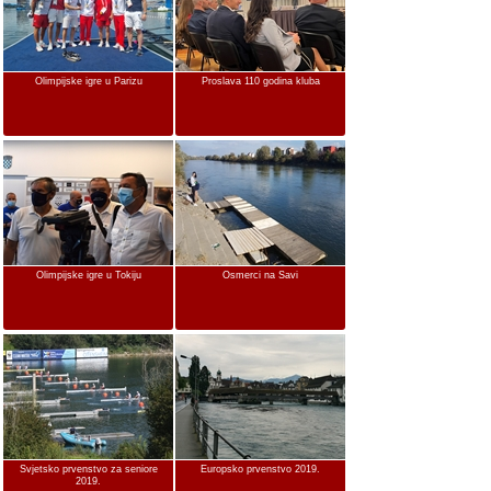
Olimpijske igre u Parizu
Proslava 110 godina kluba
Olimpijske igre u Tokiju
Osmerci na Savi
Svjetsko prvenstvo za seniore
Europsko prvenstvo 2019.
2019.