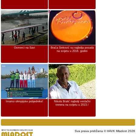
Osmerci na Savi
Braća Sinković su najbolja posada
na svijetu u 2016. godini
Imamo olimpijske pobjednike!
Nikola Bralić najbolji veslački
trenera na svijetu u 2015.!
Sva prava pridržana © HAVK Mladost 2026