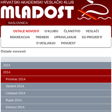
NASLOVNICA
OSTALE NOVOSTI
O KLUBU
ČLANSTVO
VESLAČI
REKREACIJA
TRENERI
UPRAVLJANJE
EU PROJEKTI
O VESLANJU
POVIJEST
Ostale novosti
2015.
2014.
Prosinac 2014.
Studeni 2014.
Listopad 2014.
Rujan 2014.
Kolovoz 2014.